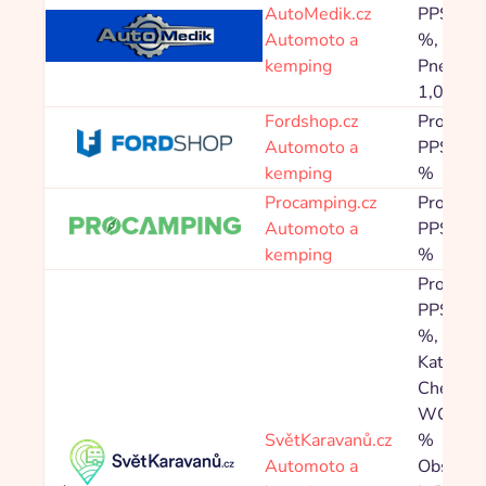
AutoMedik.cz
PPS 5,0
Automoto a
%,
kemping
Pneumat
1,00 %
Fordshop.cz
Provize
Automoto a
PPS 4,8
kemping
%
Procamping.cz
Provize
Automoto a
PPS 6,4
kemping
%
Provize
PPS 3,0
%,
Kategori
Chemick
WC 0,5
SvětKaravanů.cz
%
Automoto a
Obsahy 