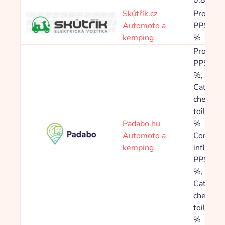
0,80 %
Skútřík.cz
Provize
Automoto a
PPS 3,2
kemping
%
Provize
PPS 3,0
%,
Categor
chemical
toilets 
Padabo.hu
%
Automoto a
Content
kemping
influence
PPS 6,0
%,
Categor
chemical
toilets 
%