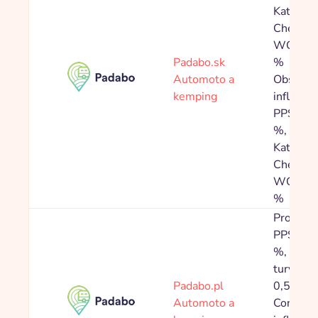
Kategóri
Chemick
WC 0,5
Padabo.sk
%
Automoto a
Obsahy 
kemping
influence
PPS 6,0
%,
Kategóri
Chemick
WC 1,0
%
Provize
PPS 3,0
%, Toale
turystyc
Padabo.pl
0,50 %
Automoto a
Content