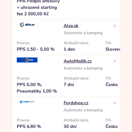
PPA Podpis smlouvy
+ uhrazené starting
fee 2 000,00 Kč
>
Alza.sk
Automoto a kemping
Provize
Atribuční okno
Trh
PPS 1,50 - 5,00 %
1 den
Slovensko
>
AutoMedik.cz
Automoto a kemping
Provize
Atribuční okno
Trh
PPS 5,00 %,
7 dní
Česko
Pneumatiky 1,00 %
>
Fordshop.cz
Automoto a kemping
Provize
Atribuční okno
Trh
PPS 4,80 %
30 dní
Česko