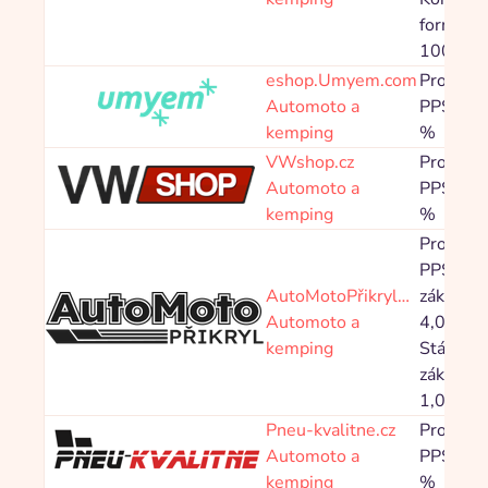
formulář
100,00 
eshop.Umyem.com
Provize
Automoto a
PPS 5,0
kemping
%
VWshop.cz
Provize
Automoto a
PPS 8,0
kemping
%
Provize
PPS Nov
AutoMotoPřikryl…
zákazník
Automoto a
4,00 %,
kemping
Stávající
zákazník
1,00 %
Pneu-kvalitne.cz
Provize
Automoto a
PPS 2,5
kemping
%