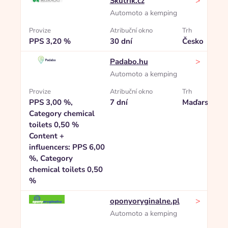
>
Skútřík.cz
Automoto a kemping
Provize
Atribuční okno
Trh
PPS 3,20 %
30 dní
Česko
>
Padabo.hu
Automoto a kemping
Provize
Atribuční okno
Trh
PPS 3,00 %,
7 dní
Maďarsko
Category chemical
toilets 0,50 %
Content +
influencers: PPS 6,00
%, Category
chemical toilets 0,50
%
>
oponyoryginalne.pl
Automoto a kemping