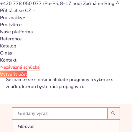
+420 778 050 077
(Po–Pá, 8–17 hod)
Začínáme
Blog
Přihlásit se
CZ
Pro značky
Katalog affiliate
Pro tvůrce
Naše platforma
programů pro
Reference
Automoto a
Katalog
O nás
kemping
Kontakt
Nezávazná schůzka
Vytvořit účet
Seznamte se s našimi affiliate programy a vyberte si
značku, kterou byste rádi propagovali.
Farby…
Provize
Filtrovat