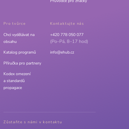
Průvodce pro značky
Pro tvůrce
Kontaktujte nás
Chci vydělávat na
+420 778 050 077
(Po–Pá, 8–17 hod)
obsahu
Katalog programů
info@ehub.cz
Příručka pro partnery
Kodex omezení
a standardů
propagace
Zůstaňte s námi v kontaktu