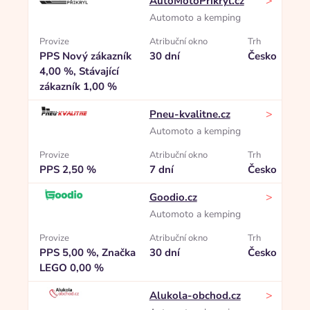
>
AutoMotoPřikryl.cz
Automoto a kemping
Provize
Atribuční okno
Trh
PPS Nový zákazník
30 dní
Česko
4,00 %, Stávající
zákazník 1,00 %
>
Pneu-kvalitne.cz
Automoto a kemping
Provize
Atribuční okno
Trh
PPS 2,50 %
7 dní
Česko
>
Goodio.cz
Automoto a kemping
Provize
Atribuční okno
Trh
PPS 5,00 %, Značka
30 dní
Česko
LEGO 0,00 %
>
Alukola-obchod.cz