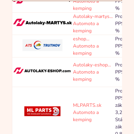
Automoto a
PPS 4,8
Filtrace:
Automoto a kemping
kemping
%
Řazení:
Od nejnovějšího
Abecedně
Autolaky-martys…
Provize
Automoto a
PPS 4,8
kemping
%
eshop…
Provize
Automoto a
PPS 4,0
kemping
%
Autolaky-eshop…
Provize
Automoto a
PPS 4,8
kemping
%
Provize
PPS Nov
MLPARTS.sk
zákazník
Automoto a
3,20 %,
kemping
Stávající
zákazník