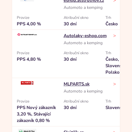
>
eshop.atstrutnov.cz
Automoto a kemping
Provize
Atribuční okno
Trh
PPS 4,00 %
30 dní
Česko
>
Autolaky-eshop.com
Automoto a kemping
Provize
Atribuční okno
Trh
PPS 4,80 %
30 dní
Česko,
Slovensko,
Polsko
>
MLPARTS.sk
Automoto a kemping
Provize
Atribuční okno
Trh
PPS Nový zákazník
30 dní
Slovensko
3,20 %, Stávající
zákazník 0,80 %