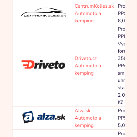
CentrumKolies.sk
Provize
Automoto a
PPS 0,0
kemping
6,00 %
Provize
PPL
Vyplněn
formulá
Driveto.cz
350,00 
Automoto a
PPA Pod
kemping
smlouvy
uhrazen
starting 
2 000,0
Kč
Alza.sk
Provize
Automoto a
PPS 1,5
kemping
5,00 %
Provize