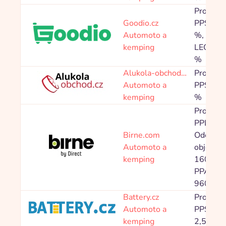
Provize
Goodio.cz
PPS 5,0
Automoto a
%, Znač
kemping
LEGO 0,
%
Alukola-obchod…
Provize
Automoto a
PPS 5,0
kemping
%
Provize
PPL
Birne.com
Odeslan
Automoto a
objedná
kemping
160,00 
PPA 2
960,00 
Battery.cz
Provize
Automoto a
PPS 2,0
kemping
2,50 %