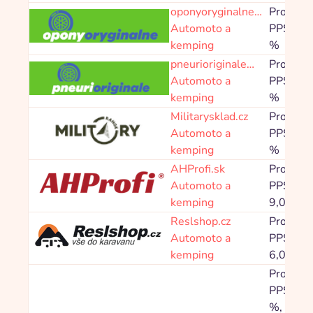
oponyoryginalne…
Provize
Automoto a
PPS 1,6
kemping
%
pneurioriginale…
Provize
Automoto a
PPS 1,6
kemping
%
Militarysklad.cz
Provize
Automoto a
PPS 4,8
kemping
%
AHProfi.sk
Provize
Automoto a
PPS 3,0
kemping
9,00 %
Reslshop.cz
Provize
Automoto a
PPS 4,0
kemping
6,00 %
Provize
PPS 3,0
%,