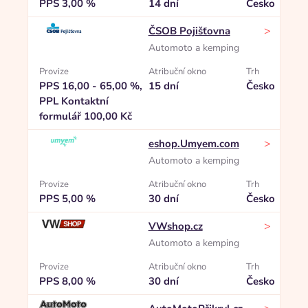
PPS 3,00 %
14 dní
Česko
>
ČSOB Pojišťovna
Automoto a kemping
Provize
Atribuční okno
Trh
PPS 16,00 - 65,00 %,
15 dní
Česko
PPL Kontaktní
formulář 100,00 Kč
>
eshop.Umyem.com
Automoto a kemping
Provize
Atribuční okno
Trh
PPS 5,00 %
30 dní
Česko
>
VWshop.cz
Automoto a kemping
Provize
Atribuční okno
Trh
PPS 8,00 %
30 dní
Česko