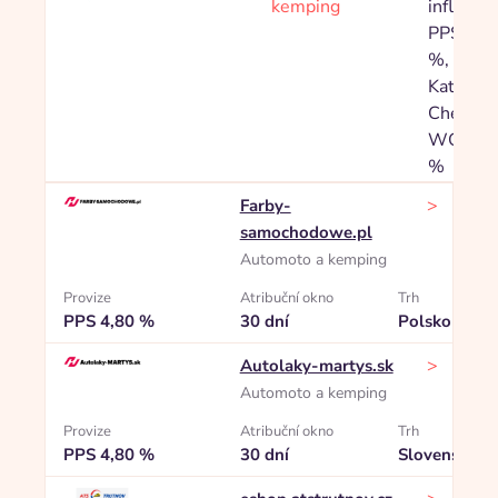
kemping
influence
PPS 6,0
%,
Kategori
Chemick
WC 1,0
%
>
Farby-
samochodowe.pl
Automoto a kemping
Provize
Atribuční okno
Trh
PPS 4,80 %
30 dní
Polsko
>
Autolaky-martys.sk
Automoto a kemping
Provize
Atribuční okno
Trh
PPS 4,80 %
30 dní
Slovensko