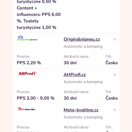
turystyczne 0,50 %
Content +
influencers: PPS 6,00
%, Toalety
turystyczne 1,00 %
>
Originálnípneu.cz
Automoto a kemping
Provize
Atribuční okno
Trh
PPS 2,20 %
30 dní
Česko
>
AHProfi.cz
Automoto a kemping
Provize
Atribuční okno
Trh
PPS 3,00 - 9,00 %
30 dní
Česko
>
Moto-kvalitne.cz
Automoto a kemping
Provize
Atribuční okno
Trh