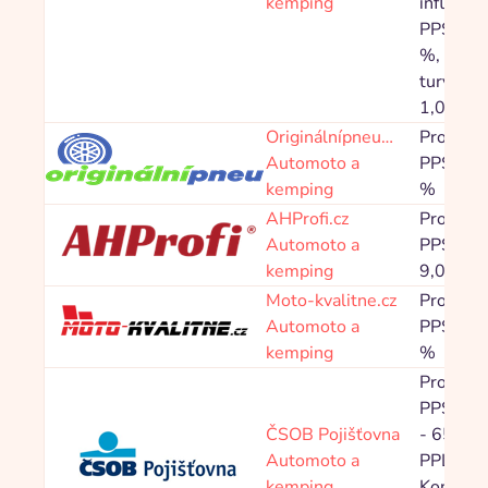
kemping
influence
PPS 6,0
%, Toale
turystyc
1,00 %
Originálnípneu…
Provize
Automoto a
PPS 2,2
kemping
%
AHProfi.cz
Provize
Automoto a
PPS 3,0
kemping
9,00 %
Moto-kvalitne.cz
Provize
Automoto a
PPS 3,0
kemping
%
Provize
PPS 16,
ČSOB Pojišťovna
- 65,00 
Automoto a
PPL
kemping
Kontaktn