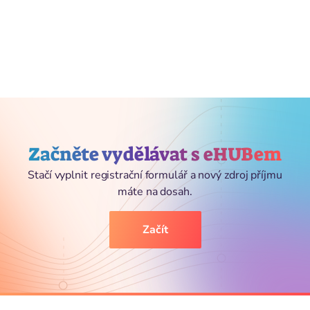
Začněte vydělávat s eHUBem
Stačí vyplnit registrační formulář a nový zdroj příjmu
máte na dosah.
Začít