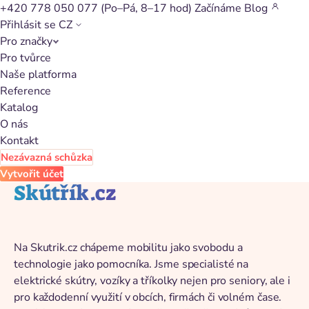
+420 778 050 077
(Po–Pá, 8–17 hod)
Začínáme
Blog
Přihlásit se
CZ
Pro značky
Zpět na katalog
Pro tvůrce
Naše platforma
Reference
Katalog
O nás
Kontakt
Nezávazná schůzka
Vytvořit účet
Skútřík.cz
Na Skutrik.cz chápeme mobilitu jako svobodu a
technologie jako pomocníka. Jsme specialisté na
elektrické skútry, vozíky a tříkolky nejen pro seniory, ale i
pro každodenní využití v obcích, firmách či volném čase.