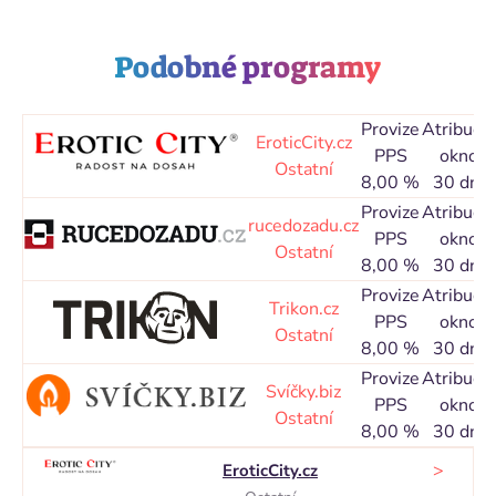
Podobné programy
Provize
Atribuční
EroticCity.cz
PPS
okno
Ostatní
8,00 %
30 dní
Provize
Atribuční
rucedozadu.cz
PPS
okno
Ostatní
8,00 %
30 dní
Provize
Atribuční
Trikon.cz
PPS
okno
Ostatní
8,00 %
30 dní
Provize
Atribuční
Svíčky.biz
PPS
okno
Ostatní
8,00 %
30 dní
>
EroticCity.cz