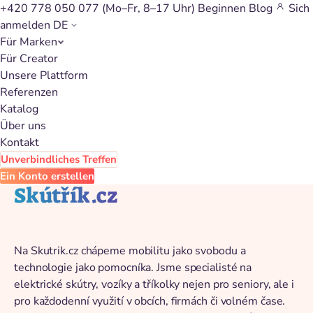
+420 778 050 077
(Mo–Fr, 8–17 Uhr)
Beginnen
Blog
Sich
anmelden
DE
Für Marken
Zurück zum Katalog
Für Creator
Unsere Plattform
Referenzen
Katalog
Über uns
Kontakt
Unverbindliches Treffen
Ein Konto erstellen
Skútřík.cz
Na Skutrik.cz chápeme mobilitu jako svobodu a
technologie jako pomocníka. Jsme specialisté na
elektrické skútry, vozíky a tříkolky nejen pro seniory, ale i
pro každodenní využití v obcích, firmách či volném čase.