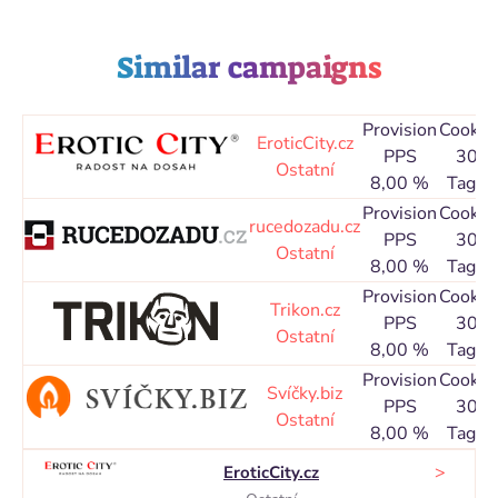
Similar campaigns
Provision
Cookie
EroticCity.cz
PPS
30
Ostatní
8,00 %
Tage
Provision
Cookie
rucedozadu.cz
PPS
30
Ostatní
8,00 %
Tage
Provision
Cookie
Trikon.cz
PPS
30
Ostatní
8,00 %
Tage
Provision
Cookie
Svíčky.biz
PPS
30
Ostatní
8,00 %
Tage
>
EroticCity.cz