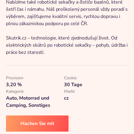
Nabízíme také robotické sekačky a čističe bazénů, které
šetří čas i námahu. Náš proškolený personál vždy poradí s
výběrem, zajišťujeme kvalitní servis, rychlou dopravu i
plnou zákaznickou podporu po celé ČR.
Skutrik.cz – technologie, které zjednodušují život. Od
elektrických skútrů po robotické sekačky – pohyb, údržba i
práce bez starostí.
Provision
Cookie
3,20 %
30 Tage
Kategorie
Markt
Auto, Motorrad und
cz
Camping, Sonstiges
Machen Sie mit