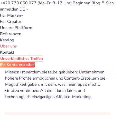
+420 778 050 077
(Mo–Fr, 8–17 Uhr)
Beginnen
Blog
Sich
anmelden
DE
Für Marken
Für Creator
Wir verbinden seit 16 Jahren
Unsere Plattform
Referenzen
Marken und Content-
Katalog
Ersteller
Über uns
Kontakt
Unverbindliches Treffen
Ein Konto erstellen
Wir haben eHUB im Jahr 2010 gegründet und unsere
Mission ist seitdem dieselbe geblieben: Unternehmen
höhere Profite ermöglichen und Content-Erstellern die
Möglichkeit geben, mit dem, was ihnen Spaß macht,
Geld zu verdienen. All dies durch faires und
technologisch einzigartiges Affiliate-Marketing.