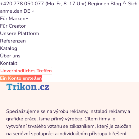
+420 778 050 077
(Mo–Fr, 8–17 Uhr)
Beginnen
Blog
Sich
anmelden
DE
Für Marken
Zurück zum Katalog
Für Creator
Unsere Plattform
Referenzen
Katalog
Über uns
Kontakt
Unverbindliches Treffen
Ein Konto erstellen
Trikon.cz
Specializujeme se na výrobu reklamy, instalaci reklamy a
grafické práce. Jsme přímý výrobce. Cílem firmy je
vytvoření trvalého vztahu se zákazníkem, který je založen
na seriózní spolupráci a individuálním přístupu k řešení