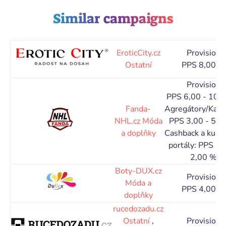
Similar campaigns
EroticCity.cz
Provision
Ostatní
PPS 8,00 %
Provision
PPS 6,00 - 10,
Fanda-
Agregátory/Kata
NHL.cz
Móda
PPS 3,00 - 5,0
a doplňky
Cashback a kupó
portály: PPS 1,
2,00 %
Boty-DUX.cz
Provision
Móda a
PPS 4,00 %
doplňky
rucedozadu.cz
Ostatní
,
Provision