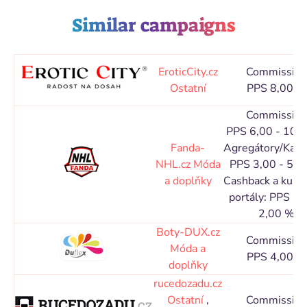
Similar campaigns
EroticCity.cz
Commission
Ostatní
PPS 8,00 %
Commission
PPS 6,00 - 10,
Fanda-
Agregátory/Kata
NHL.cz
Móda
PPS 3,00 - 5,0
a doplňky
Cashback a kupó
portály: PPS 1,
2,00 %
Boty-DUX.cz
Commission
Móda a
PPS 4,00 %
doplňky
rucedozadu.cz
Ostatní
,
Commission