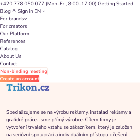
+420 778 050 077
(Mon–Fri, 8:00–17:00)
Getting Started
Blog
Sign in
EN
For brands
Back to catalog
For creators
Our Platform
References
Catalog
About Us
Contact
Non-binding meeting
Create an account
Trikon.cz
Specializujeme se na výrobu reklamy, instalaci reklamy a
grafické práce. Jsme přímý výrobce. Cílem firmy je
vytvoření trvalého vztahu se zákazníkem, který je založen
na seriózní spolupráci a individuálním přístupu k řešení