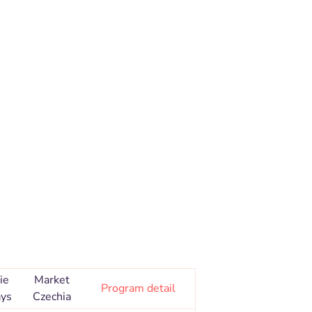
ie
Market
Program detail
ays
Czechia