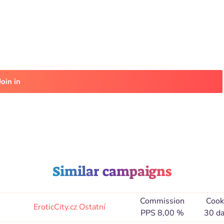
Join in
Similar campaigns
Commission
Cook
EroticCity.cz
Ostatní
PPS 8,00 %
30 d