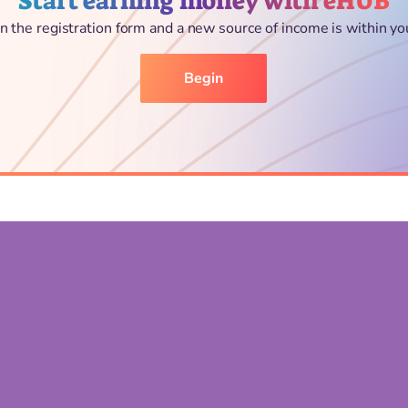
Start earning money with eHUB
l in the registration form and a new source of income is within yo
Begin