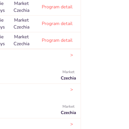
ie
Market
Program detail
ays
Czechia
ie
Market
Program detail
ays
Czechia
ie
Market
Program detail
ays
Czechia
>
Market
Czechia
>
Market
Czechia
>