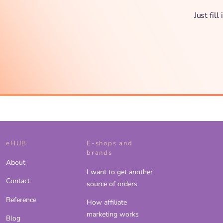
Just fil
eHUB
E-shops and
brands
About
I want to get another
Contact
source of orders
Reference
How affiliate
marketing works
Blog