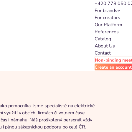
+420 778 050 0
For brands
For creators
Our Platform
References
Catalog
About Us
Contact
Non-binding mee
Create an account
ako pomocníka. Jsme specialisté na elektrické
ní využití v obcích, firmách či volném čase.
í čas i námahu. Náš proškolený personál vždy
vu i plnou zákaznickou podporu po celé ČR.