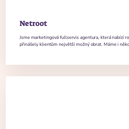
Netroot
Jsme marketingová fullservis agentura, která nabízí r
přinášely klientům největší možný obrat. Máme i několi