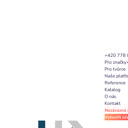
+420 778 
Pro značky
Pro tvůrce
Naše platf
Reference
Katalog
O nás
Kontakt
Nezávazná 
Vytvořit úč