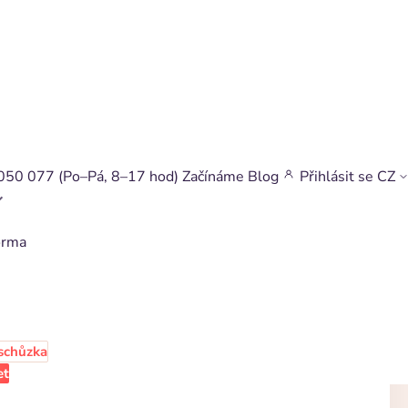
050 077
(Po–Pá, 8–17 hod)
Začínáme
Blog
Přihlásit se
CZ
orma
schůzka
et