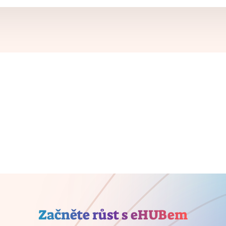
Začněte růst s eHUBem