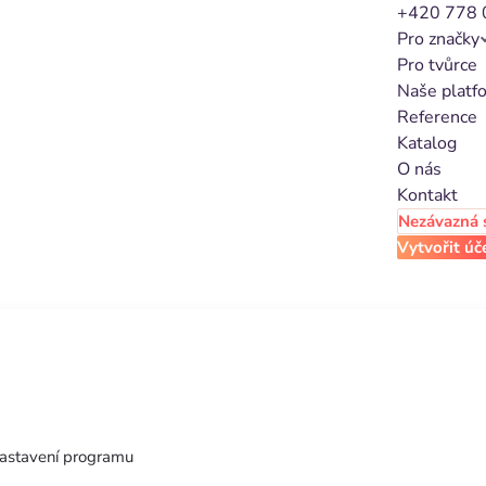
+420 778 
Pro značky
Pro tvůrce
Naše platf
Reference
Katalog
O nás
tění programu až po jeho dlouhodobé řízení a optimalizaci.
Kontakt
Nezávazná 
Vytvořit úč
nastavení programu