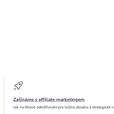
Affiliate průvodce pro značky
Znalostní základna o affiliate marketingu pro firmy. Od spuš
Začínáme s affiliate marketingem
Jak na férové odměňování pro tvůrce obsahu a strategická 