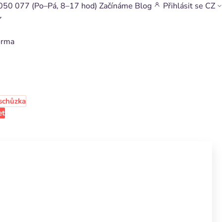
050 077
(Po–Pá, 8–17 hod)
Začínáme
Blog
Přihlásit se
CZ
orma
schůzka
et