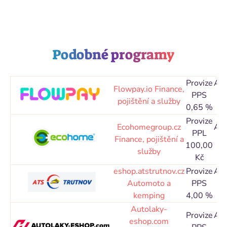
Podobné programy
Provize
Atr
Flowpay.io
Finance,
PPS
o
pojištění a služby
0,65 %
30
Provize
Ecohomegroup.cz
Atr
PPL
Finance, pojištění a
o
100,00
služby
30
Kč
eshop.atstrutnov.cz
Provize
Atr
Automoto a
PPS
o
kemping
4,00 %
30
Autolaky-
Provize
Atr
eshop.com