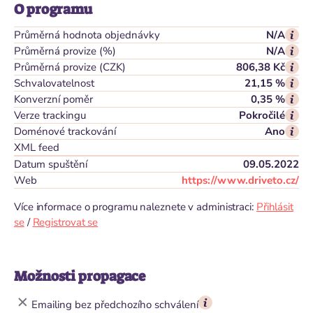
O programu
Průměrná hodnota objednávky
N/A
Průměrná provize (%)
N/A
Průměrná provize (CZK)
806,38 Kč
Schvalovatelnost
21,15 %
Konverzní poměr
0,35 %
Verze trackingu
Pokročilé
Doménové trackování
Ano
XML feed
Datum spuštění
09.05.2022
Web
https://www.driveto.cz/
Více informace o programu naleznete v administraci:
Přihlásit
se
/
Registrovat se
Možnosti propagace
Emailing bez předchozího schválení