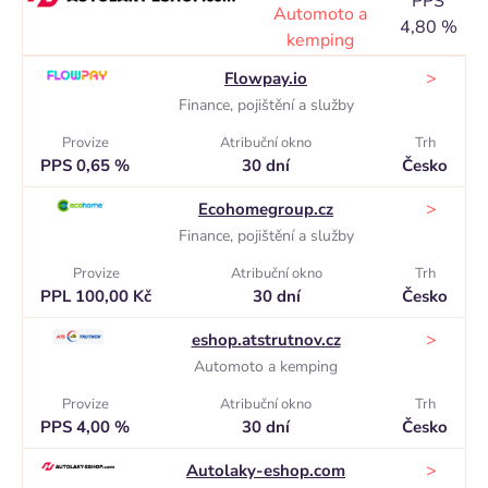
PPS
o
Automoto a
4,80 %
30
kemping
>
Flowpay.io
Finance, pojištění a služby
Provize
Atribuční okno
Trh
PPS 0,65 %
30 dní
Česko
>
Ecohomegroup.cz
Finance, pojištění a služby
Provize
Atribuční okno
Trh
PPL 100,00 Kč
30 dní
Česko
>
eshop.atstrutnov.cz
Automoto a kemping
Provize
Atribuční okno
Trh
PPS 4,00 %
30 dní
Česko
>
Autolaky-eshop.com