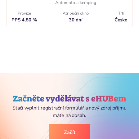
Automoto a kemping
Provize
Atribuční okno
Trh
PPS 4,80 %
30 dní
Česko
Začněte vydělávat s eHUBem
Stačí vyplnit registrační formulář a nový zdroj příjmu
máte na dosah.
Začít