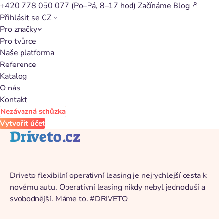
+420 778 050 077
(Po–Pá, 8–17 hod)
Začínáme
Blog
Přihlásit se
CZ
Pro značky
Zpět na katalog
Pro tvůrce
Naše platforma
Reference
Katalog
O nás
Kontakt
Nezávazná schůzka
Vytvořit účet
Driveto.cz
Driveto flexibilní operativní leasing je nejrychlejší cesta k
novému autu. Operativní leasing nikdy nebyl jednoduší a
svobodnější. Máme to. #DRIVETO