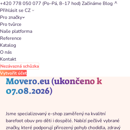
+420 778 050 077
(Po–Pá, 8–17 hod)
Začínáme
Blog
Přihlásit se
CZ
Pro značky
Zpět na katalog
Pro tvůrce
Naše platforma
Reference
Katalog
O nás
Kontakt
Nezávazná schůzka
Vytvořit účet
Movero.eu (ukončeno k
07.08.2026)
Jsme specializovaný e-shop zaměřený na kvalitní
barefoot obuv pro děti i dospělé. Nabízí pečlivě vybrané
značky, které podporují přirozený pohyb chodidla, zdravý