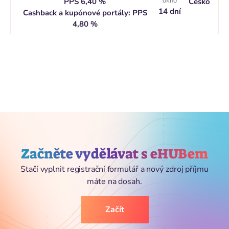
okno
PPS 6,40 %
Česko
14 dní
Cashback a kupónové portály: PPS
4,80 %
Začněte vydělávat s eHUBem
Stačí vyplnit registrační formulář a nový zdroj příjmu
máte na dosah.
Začít