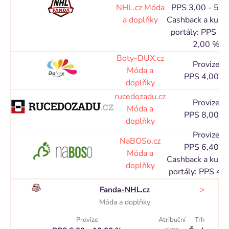
NHL.cz
Móda
PPS 3,00 - 5,0
a doplňky
Cashback a kupó
portály: PPS 1,
2,00 %
Boty-DUX.cz
Provize
Móda a
PPS 4,00 %
doplňky
rucedozadu.cz
Provize
Móda a
PPS 8,00 %
doplňky
Provize
NaBOSo.cz
PPS 6,40 %
Móda a
Cashback a kupó
doplňky
portály: PPS 4,
>
Fanda-NHL.cz
Móda a doplňky
Provize
Atribuční
Trh