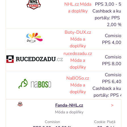
NHL.cz
Móda
PPS 3,00 - 5,0
a doplňky
Cashback a kupó
portály: PPS 1,
2,00 %
Boty-DUX.cz
Comision
Móda a
PPS 4,00 %
doplňky
rucedozadu.cz
Comision
Móda a
PPS 8,00 %
doplňky
Comision
NaBOSo.cz
PPS 6,40 %
Móda a
Cashback a kupó
doplňky
portály: PPS 4,
>
Fanda-NHL.cz
Móda a doplňky
Comision
Cookie
Piaţă