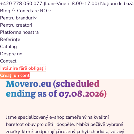
+420 778 050 077
(Luni–Vineri, 8:00–17:00)
Noțiuni de bază
Blog
Conectare
RO
Pentru branduri
Înapoi la catalog
Pentru creatori
Platforma noastră
Referințe
Catalog
Despre noi
Contact
Întâlnire fără obligații
Creați un cont
Movero.eu (scheduled
ending as of 07.08.2026)
Jsme specializovaný e-shop zaměřený na kvalitní
barefoot obuv pro děti i dospělé. Nabízí pečlivě vybrané
značky, které podporují přirozený pohyb chodidla, zdravý