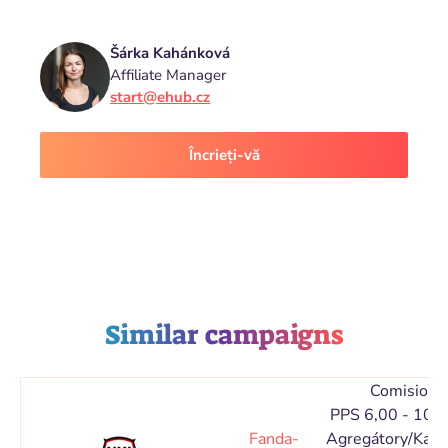
Šárka Kahánková
Affiliate Manager
start@ehub.cz
Încrieți-vă
Similar campaigns
Comision
PPS 6,00 - 10,
Fanda-
Agregátory/Kata