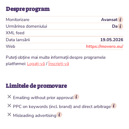
Despre program
Monitorizare
Avansat
Urmărirea domeniului
Da
XML feed
Data lansării
19.05.2026
Web
https://movero.eu/
Puteți obține mai multe informații despre programele
platformei:
Logați-vă
/
Înscrieți-vă
Limitele de promovare
Emailing without prior approval
PPC on keywords (incl. brand) and direct arbitrage
Misleading advertising