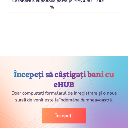
Cashback a kupónové portály: PPS 4,80
Zile
%
Începeți să câștigați bani cu
eHUB
Doar completați formularul de înregistrare și o nouă
sursă de venit este la îndemâna dumneavoastră.
Începeți