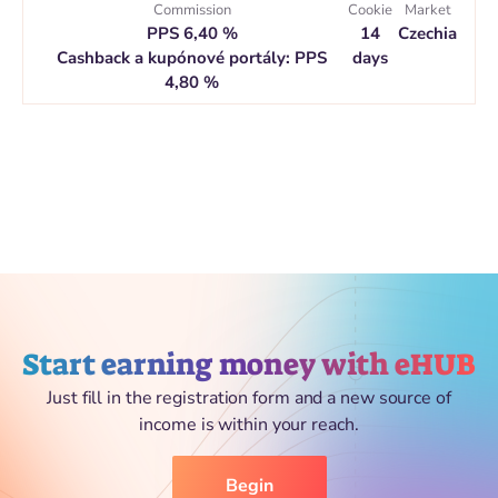
Commission
Cookie
Market
PPS 6,40 %
14
Czechia
Cashback a kupónové portály: PPS
days
4,80 %
Start earning money with eHUB
Just fill in the registration form and a new source of
income is within your reach.
Begin