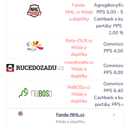
Fanda-
Agregátory/Kata
NHL.cz
Móda
PPS 3,00 - 5,0
a doplňky
Cashback a kupó
portály: PPS 1,
2,00 %
Boty-DUX.cz
Commission
Móda a
PPS 4,00 %
doplňky
rucedozadu.cz
Commission
Móda a
PPS 8,00 %
doplňky
Commission
NaBOSo.cz
PPS 6,40 %
Móda a
Cashback a kupó
doplňky
portály: PPS 4,
>
Fanda-NHL.cz
Móda a doplňky