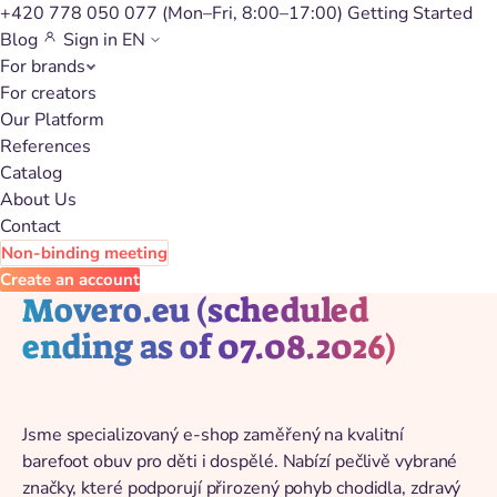
+420 778 050 077
(Mon–Fri, 8:00–17:00)
Getting Started
Blog
Sign in
EN
For brands
Back to catalog
For creators
Our Platform
References
Catalog
About Us
Contact
Non-binding meeting
Create an account
Movero.eu (scheduled
ending as of 07.08.2026)
Jsme specializovaný e-shop zaměřený na kvalitní
barefoot obuv pro děti i dospělé. Nabízí pečlivě vybrané
značky, které podporují přirozený pohyb chodidla, zdravý