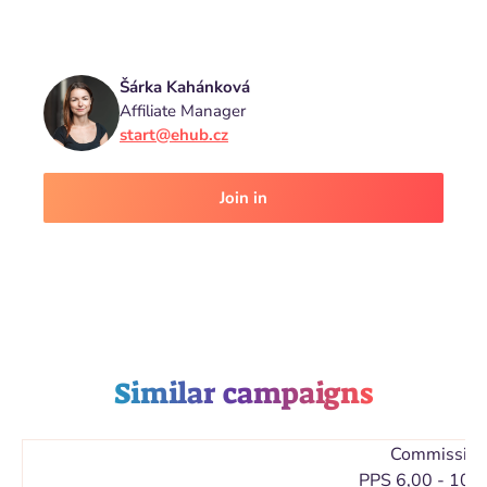
Šárka Kahánková
Affiliate Manager
start@ehub.cz
Join in
Similar campaigns
Commission
PPS 6,00 - 10,