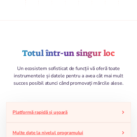
Totul într-un singur loc
Un ecosistem sofisticat de funcții vă oferă toate
instrumentele și datele pentru a avea cât mai mult
succes posibil atunci când promovați mărcile alese.
Platformă rapidă și ușoară
Nu așteptați mult până când adminul se încarcă.
Multe date la nivelul programului