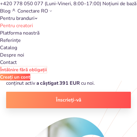
+420 778 050 077
(Luni–Vineri, 8:00–17:00)
Noțiuni de bază
Blog
Conectare
RO
Pentru branduri
Pentru creatori
Înscrieți-vă și câștigați prin
Platforma noastră
Referințe
crearea de conținut online
Catalog
Despre noi
Contact
În eHUB, există
750 programe de afiliere
pe care le
Întâlnire fără obligații
puteți promova. Luna trecută, în medie, un creator de
Creați un cont
conținut activ
a câștigat 391 EUR
cu noi.
Înscrieți-vă