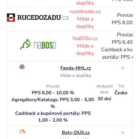
doplňky
rucedozadu.cz
Provize
Móda a
PPS 8,00 %
doplňky
Provize
NaBOSo.cz
PPS 6,40 %
Móda a
Cashback a kupó
doplňky
portály: PPS 4,
>
Fanda-NHL.cz
Móda a doplňky
Provize
Atribuční
Trh
okno
PPS 6,00 - 10,00 %
Česko
30 dní
Agregátory/Katalogy: PPS 3,00 - 5,00
%
Cashback a kupónové portály: PPS
1,00 - 2,00 %
>
Boty-DUX.cz