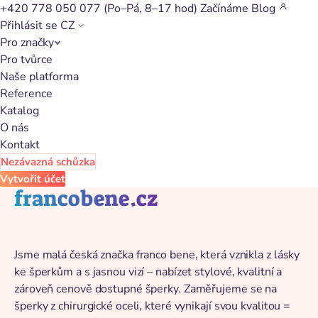
+420 778 050 077
(Po–Pá, 8–17 hod)
Začínáme
Blog
Přihlásit se
CZ
Pro značky
Zpět na katalog
Pro tvůrce
Naše platforma
Reference
Katalog
O nás
Kontakt
Nezávazná schůzka
Vytvořit účet
francobene.cz
Jsme malá česká značka franco bene, která vznikla z lásky
ke šperkům a s jasnou vizí – nabízet stylové, kvalitní a
zároveň cenově dostupné šperky. Zaměřujeme se na
šperky z chirurgické oceli, které vynikají svou kvalitou =