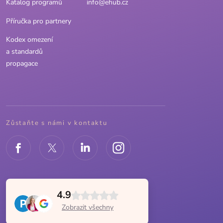
Katalog programů
info@ehub.cz
Příručka pro partnery
Kodex omezení
a standardů
propagace
Zůstaňte s námi v kontaktu
4.9
Zobrazit všechny