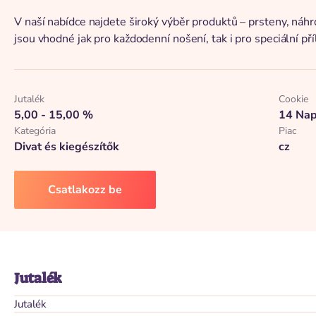
V naší nabídce najdete široký výběr produktů – prsteny, náhrd
jsou vhodné jak pro každodenní nošení, tak i pro speciální pří
Jutalék
Cookie
5,00 - 15,00 %
14 Na
Kategória
Piac
Divat és kiegészítők
cz
Csatlakozz be
Jutalék
Jutalék