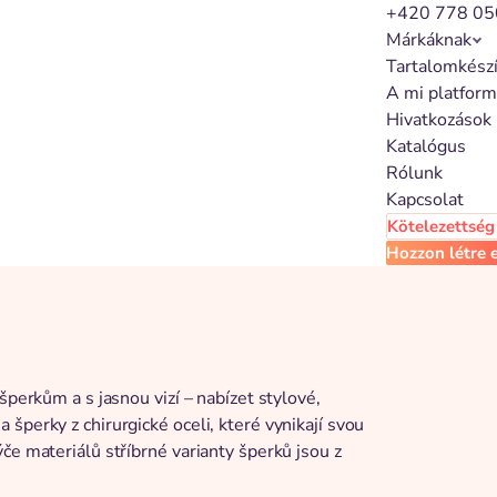
+420 778 05
Márkáknak
Tartalomkész
A mi platfor
Hivatkozások
Katalógus
Rólunk
Kapcsolat
Kötelezettség 
Hozzon létre e
šperkům a s jasnou vizí – nabízet stylové,
šperky z chirurgické oceli, které vynikají svou
če materiálů stříbrné varianty šperků jsou z