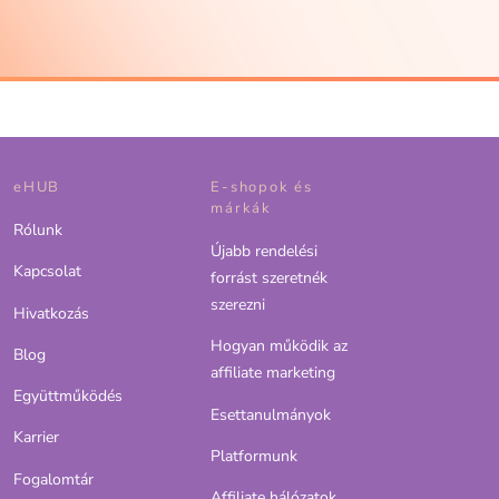
eHUB
E-shopok és
márkák
Rólunk
Újabb rendelési
Kapcsolat
forrást szeretnék
szerezni
Hivatkozás
Hogyan működik az
Blog
affiliate marketing
Együttműködés
Esettanulmányok
Karrier
Platformunk
Fogalomtár
Affiliate hálózatok