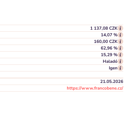
1 137,08 CZK
14,07 %
160,00 CZK
62,96 %
15,29 %
Haladó
Igen
21.05.2026
https://www.francobene.cz/