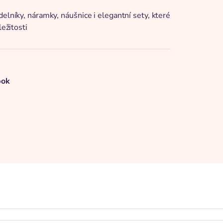
elníky, náramky, náušnice i elegantní sety, které
ležitosti
pok