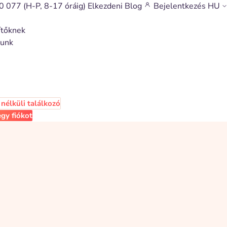
0 077
(H-P, 8-17 óráig)
Elkezdeni
Blog
Bejelentkezés
HU
ítőknek
munk
nélküli találkozó
gy fiókot