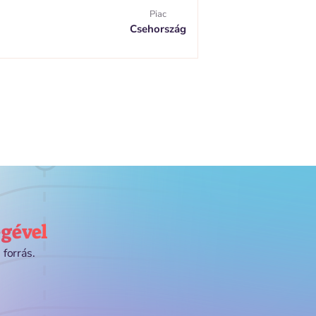
Piac
Csehország
égével
 forrás.