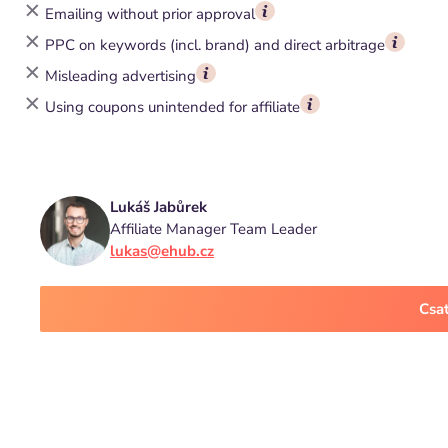
Emailing without prior approval
PPC on keywords (incl. brand) and direct arbitrage
Misleading advertising
Using coupons unintended for affiliate
Lukáš Jabůrek
Affiliate Manager Team Leader
lukas@ehub.cz
Csa