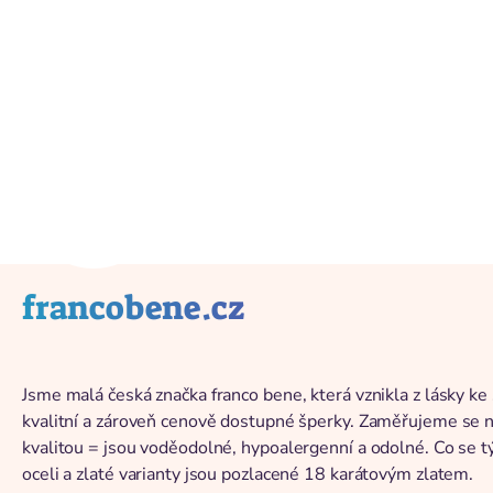
Vissza a katalógushoz
francobene.cz
Jsme malá česká značka franco bene, která vznikla z lásky ke 
kvalitní a zároveň cenově dostupné šperky. Zaměřujeme se na 
kvalitou = jsou voděodolné, hypoalergenní a odolné. Co se tý
oceli a zlaté varianty jsou pozlacené 18 karátovým zlatem.