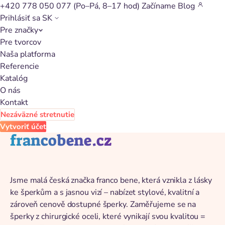
+420 778 050 077
(Po–Pá, 8–17 hod)
Začíname
Blog
Prihlásiť sa
SK
Pre značky
Späť na katalóg
Pre tvorcov
Naša platforma
Referencie
Katalóg
O nás
Kontakt
Nezáväzné stretnutie
Vytvoriť účet
francobene.cz
Jsme malá česká značka franco bene, která vznikla z lásky
ke šperkům a s jasnou vizí – nabízet stylové, kvalitní a
zároveň cenově dostupné šperky. Zaměřujeme se na
šperky z chirurgické oceli, které vynikají svou kvalitou =