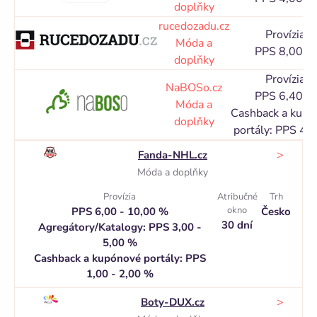
doplňky
rucedozadu.cz
Provízia
Móda a
PPS 8,00 %
doplňky
Provízia
NaBOSo.cz
PPS 6,40 %
Móda a
Cashback a kupó
doplňky
portály: PPS 4,
>
Fanda-NHL.cz
Móda a doplňky
Provízia
Atribučné
Trh
okno
PPS 6,00 - 10,00 %
Česko
30 dní
Agregátory/Katalogy: PPS 3,00 -
5,00 %
Cashback a kupónové portály: PPS
1,00 - 2,00 %
>
Boty-DUX.cz