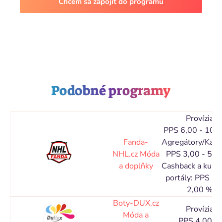
Chcem sa zapojiť do programu
Podobné programy
Provízia
PPS 6,00 - 10,
Fanda-
Agregátory/Kata
NHL.cz
Móda
PPS 3,00 - 5,0
a doplňky
Cashback a kupó
portály: PPS 1,
2,00 %
Boty-DUX.cz
Provízia
Móda a
PPS 4,00 %