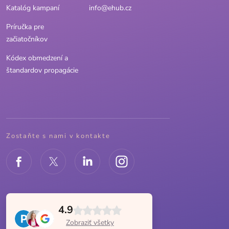
Katalóg kampaní
info@ehub.cz
Príručka pre
začiatočníkov
Kódex obmedzení a
štandardov propagácie
Zostaňte s nami v kontakte
4.9
Zobraziť všetky