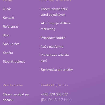
eHUB
E-shopy a značky
O nás
Chcem získať ďalší
zdroj objednávok
Kontakt
Ako funguje affiliate
Referencie
marketing
Blog
Prípadové štúdie
Spolupráca
Naša platforma
Kariéra
Porovnanie affiliate
sietí
Slovník pojmov
Sprievodca pre značky
Pre tvorcov
Kontaktujte nás
Chcem zarábať na
+420 778 050 077
(Po–Pá, 8–17 hod)
obsahu