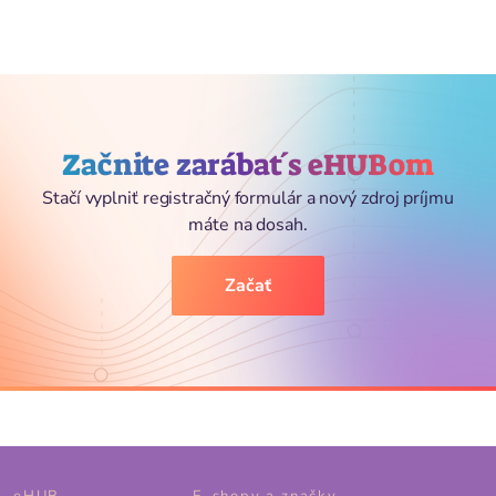
Začnite zarábať s eHUBom
Stačí vyplniť registračný formulár a nový zdroj príjmu
máte na dosah.
Začať