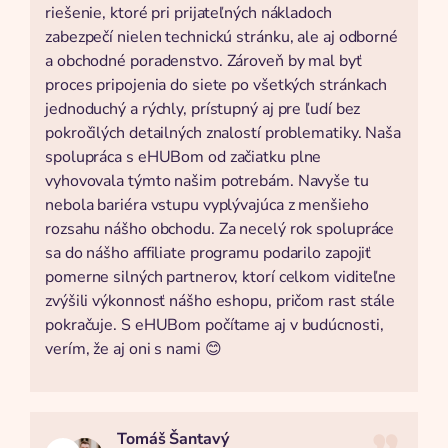
riešenie, ktoré pri prijateľných nákladoch
zabezpečí nielen technickú stránku, ale aj odborné
a obchodné poradenstvo. Zároveň by mal byť
proces pripojenia do siete po všetkých stránkach
jednoduchý a rýchly, prístupný aj pre ľudí bez
pokročilých detailných znalostí problematiky. Naša
spolupráca s eHUBom od začiatku plne
vyhovovala týmto našim potrebám. Navyše tu
nebola bariéra vstupu vyplývajúca z menšieho
rozsahu nášho obchodu. Za necelý rok spolupráce
sa do nášho affiliate programu podarilo zapojiť
pomerne silných partnerov, ktorí celkom viditeľne
zvýšili výkonnosť nášho eshopu, pričom rast stále
pokračuje. S eHUBom počítame aj v budúcnosti,
verím, že aj oni s nami 😊
Tomáš Šantavý