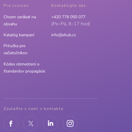
Pre tvorcov
Kontaktujte nás
Chcem zarábať na
+420 778 050 077
(Po–Pá, 8–17 hod)
obsahu
Katalóg kampaní
info@ehub.cz
Príručka pre
začiatočníkov
Kódex obmedzení a
štandardov propagácie
Zostaňte s nami v kontakte