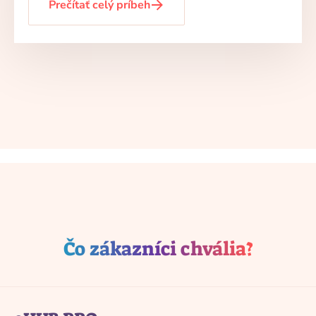
Prečítať celý príbeh
Čo zákazníci chvália?