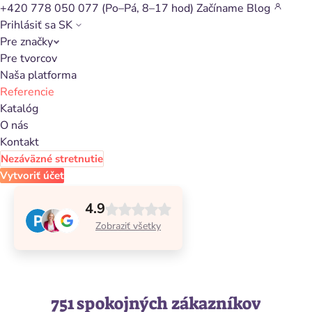
+420 778 050 077
(Po–Pá, 8–17 hod)
Začíname
Blog
Prihlásiť sa
SK
Pre značky
Pre tvorcov
Príbehy našich zákazníkov
Naša platforma
Referencie
Katalóg
O nás
S drvivou väčšinou klientov si vzájomne prirastieme
Kontakt
k srdcu a naša spolupráca úspešne trvá dlhé roky.
Nezáväzné stretnutie
Prečítajte si príbehy niektorých z nich.
Vytvoriť účet
4.9
Zobraziť všetky
751 spokojných zákazníkov