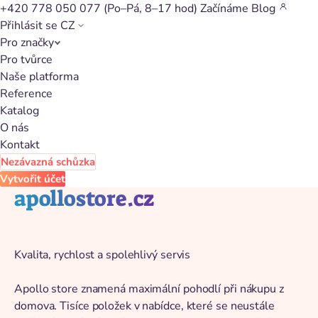
+420 778 050 077
(Po–Pá, 8–17 hod)
Začínáme
Blog
Přihlásit se
CZ
Pro značky
Zpět na katalog
Pro tvůrce
Naše platforma
Reference
Katalog
O nás
Kontakt
Nezávazná schůzka
Vytvořit účet
apollostore.cz
Kvalita, rychlost a spolehlivý servis
Apollo store znamená maximální pohodlí při nákupu z
domova. Tisíce položek v nabídce, které se neustále