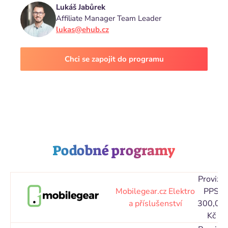
Lukáš Jabůrek
Affiliate Manager Team Leader
lukas@ehub.cz
Chci se zapojit do programu
Podobné programy
Provize
Mobilegear.cz
Elektro
PPS
a příslušenství
300,00
Kč