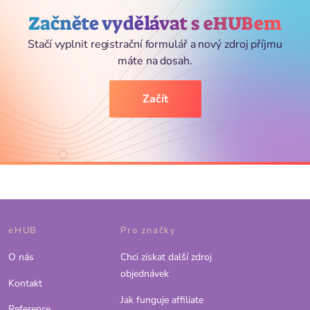
Začněte vydělávat s eHUBem
Stačí vyplnit registrační formulář a nový zdroj příjmu
máte na dosah.
Začít
eHUB
Pro značky
O nás
Chci získat další zdroj
objednávek
Kontakt
Jak funguje affiliate
Reference