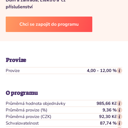
Dům a zahrada, Elektro a
cz
příslušenství
Chci se zapojit do programu
Provize
Provize
4,00 - 12,00 %
O programu
Průměrná hodnota objednávky
985,66 Kč
Průměrná provize (%)
9,36 %
Průměrná provize (CZK)
92,30 Kč
Schvalovatelnost
87,74 %