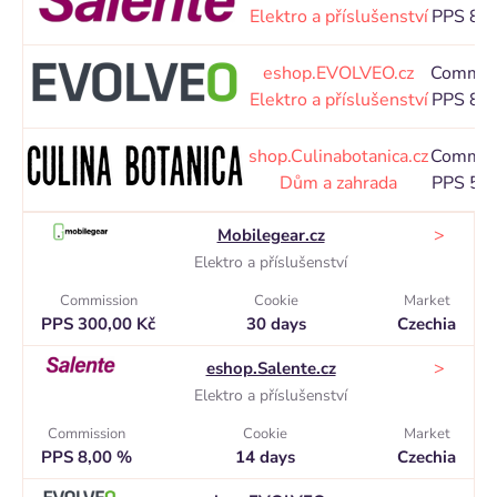
Elektro a příslušenství
PPS 8,
eshop.EVOLVEO.cz
Commis
Elektro a příslušenství
PPS 8,
shop.Culinabotanica.cz
Commis
Dům a zahrada
PPS 5,
>
Mobilegear.cz
Elektro a příslušenství
Commission
Cookie
Market
PPS 300,00 Kč
30 days
Czechia
>
eshop.Salente.cz
Elektro a příslušenství
Commission
Cookie
Market
PPS 8,00 %
14 days
Czechia