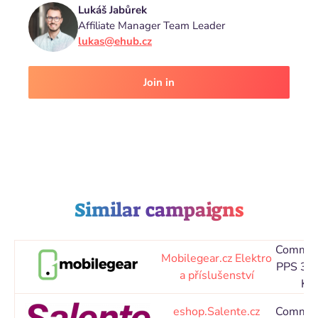
Lukáš Jabůrek
Affiliate Manager Team Leader
lukas@ehub.cz
Join in
Similar campaigns
Commis
Mobilegear.cz
Elektro
PPS 30
a příslušenství
Kč
eshop.Salente.cz
Commis