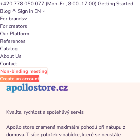
+420 778 050 077
(Mon–Fri, 8:00–17:00)
Getting Started
Blog
Sign in
EN
For brands
Back to catalog
For creators
Our Platform
References
Catalog
About Us
Contact
Non-binding meeting
Create an account
apollostore.cz
Kvalita, rychlost a spolehlivý servis
Apollo store znamená maximální pohodlí při nákupu z
domova. Tisíce položek v nabídce, které se neustále