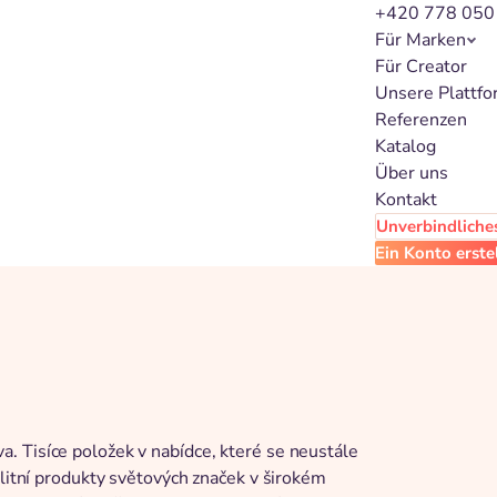
+420 778 050
Für Marken
Für Creator
Unsere Plattf
Referenzen
Katalog
Über uns
Kontakt
Unverbindliches
Ein Konto erste
. Tisíce položek v nabídce, které se neustále
alitní produkty světových značek v širokém