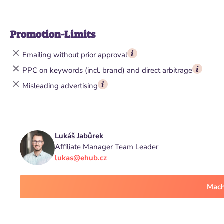
Promotion-Limits
Emailing without prior approval
PPC on keywords (incl. brand) and direct arbitrage
Misleading advertising
Lukáš Jabůrek
Affiliate Manager Team Leader
lukas@ehub.cz
Mach