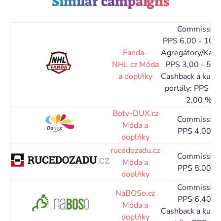
Similar campaigns
Commission
PPS 6,00 - 10,
Fanda-
Agregátory/Kata
NHL.cz
Móda
PPS 3,00 - 5,0
a doplňky
Cashback a kupó
portály: PPS 1,
2,00 %
Boty-DUX.cz
Commission
Móda a
PPS 4,00 %
doplňky
rucedozadu.cz
Commission
Móda a
PPS 8,00 %
doplňky
Commission
NaBOSo.cz
PPS 6,40 %
Móda a
Cashback a kupó
doplňky