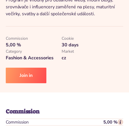
Program je vhodný pro obsahové weby, módní blogy,
srovnávače i influencery zaměřené na plesy, maturitní
večírky, svatby a další společenské události.
Commission
Cookie
5,00 %
30 days
Category
Market
Fashion & Accessories
cz
Join in
Commission
Commission
5,00 %