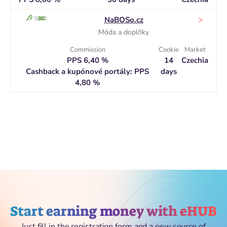
>
NaBOSo.cz
Móda a doplňky
Commission
Cookie
Market
PPS 6,40 %
14
Czechia
Cashback a kupónové portály: PPS
days
4,80 %
Start earning money with eHUB
Just fill in the registration form and a new source of