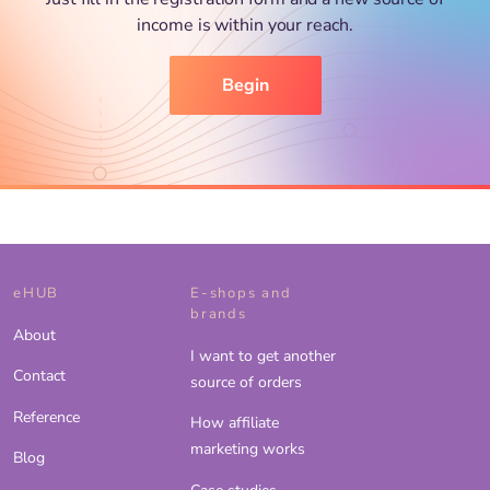
income is within your reach.
Begin
eHUB
E-shops and
brands
About
I want to get another
Contact
source of orders
Reference
How affiliate
marketing works
Blog