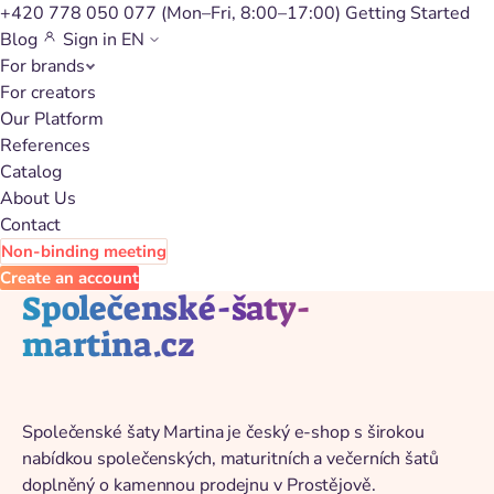
+420 778 050 077
(Mon–Fri, 8:00–17:00)
Getting Started
Blog
Sign in
EN
For brands
Back to catalog
For creators
Our Platform
References
Catalog
About Us
Contact
Non-binding meeting
Create an account
Společenské-šaty-
martina.cz
Společenské šaty Martina je český e-shop s širokou
nabídkou společenských, maturitních a večerních šatů
doplněný o kamennou prodejnu v Prostějově.