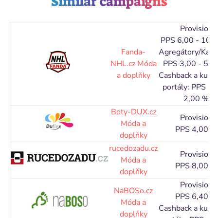
Similar campaigns
Provision
PPS 6,00 - 10,
Fanda-
Agregátory/Kata
NHL.cz
Móda
PPS 3,00 - 5,0
a doplňky
Cashback a kupó
portály: PPS 1,
2,00 %
Boty-DUX.cz
Provision
Móda a
PPS 4,00 %
doplňky
rucedozadu.cz
Provision
Móda a
PPS 8,00 %
doplňky
Provision
NaBOSo.cz
PPS 6,40 %
Móda a
Cashback a kupó
doplňky