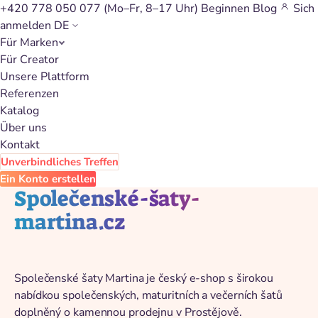
+420 778 050 077
(Mo–Fr, 8–17 Uhr)
Beginnen
Blog
Sich
anmelden
DE
Für Marken
Zurück zum Katalog
Für Creator
Unsere Plattform
Referenzen
Katalog
Über uns
Kontakt
Unverbindliches Treffen
Ein Konto erstellen
Společenské-šaty-
martina.cz
Společenské šaty Martina je český e-shop s širokou
nabídkou společenských, maturitních a večerních šatů
doplněný o kamennou prodejnu v Prostějově.