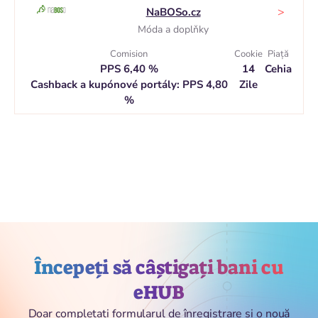
>
NaBOSo.cz
Móda a doplňky
Comision
Cookie
Piaţă
PPS 6,40 %
14
Cehia
Cashback a kupónové portály: PPS 4,80
Zile
%
Începeți să câștigați bani cu
eHUB
Doar completați formularul de înregistrare și o nouă