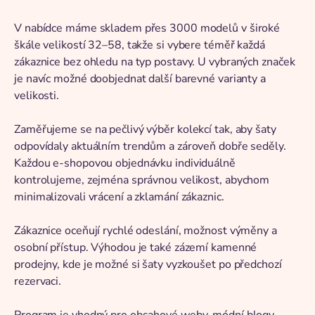
V nabídce máme skladem přes 3000 modelů v široké
škále velikostí 32–58, takže si vybere téměř každá
zákaznice bez ohledu na typ postavy. U vybraných značek
je navíc možné doobjednat další barevné varianty a
velikosti.
Zaměřujeme se na pečlivý výběr kolekcí tak, aby šaty
odpovídaly aktuálním trendům a zároveň dobře seděly.
Každou e-shopovou objednávku individuálně
kontrolujeme, zejména správnou velikost, abychom
minimalizovali vrácení a zklamání zákaznic.
Zákaznice oceňují rychlé odeslání, možnost výměny a
osobní přístup. Výhodou je také zázemí kamenné
prodejny, kde je možné si šaty vyzkoušet po předchozí
rezervaci.