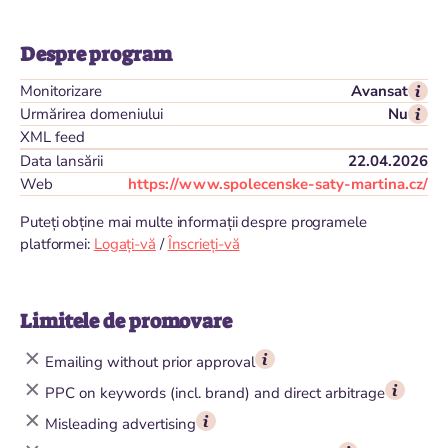
Despre program
Monitorizare
Avansat
Urmărirea domeniului
Nu
XML feed
Data lansării
22.04.2026
Web
https://www.spolecenske-saty-martina.cz/
Puteți obține mai multe informații despre programele
platformei:
Logați-vă
/
Înscrieți-vă
Limitele de promovare
Emailing without prior approval
PPC on keywords (incl. brand) and direct arbitrage
Misleading advertising