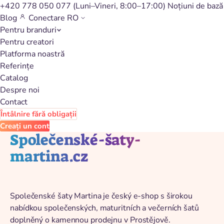
+420 778 050 077
(Luni–Vineri, 8:00–17:00)
Noțiuni de bază
Blog
Conectare
RO
Pentru branduri
Înapoi la catalog
Pentru creatori
Platforma noastră
Referințe
Catalog
Despre noi
Contact
Întâlnire fără obligații
Creați un cont
Společenské-šaty-
martina.cz
Společenské šaty Martina je český e-shop s širokou
nabídkou společenských, maturitních a večerních šatů
doplněný o kamennou prodejnu v Prostějově.