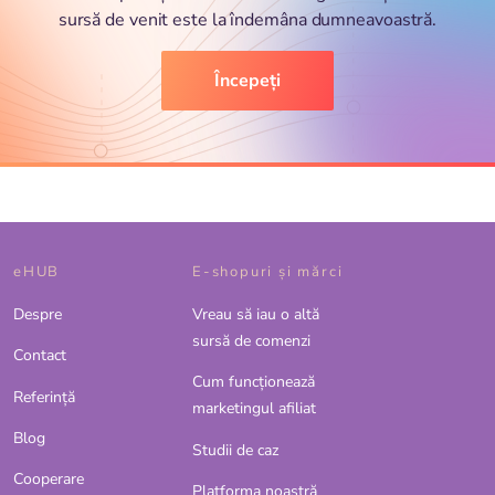
sursă de venit este la îndemâna dumneavoastră.
Începeți
eHUB
E-shopuri și mărci
Despre
Vreau să iau o altă
sursă de comenzi
Contact
Cum funcționează
Referinţă
marketingul afiliat
Blog
Studii de caz
Cooperare
Platforma noastră