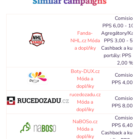
Similar campaigns
Comision
PPS 6,00 - 10,
Fanda-
Agregátory/Kata
NHL.cz
Móda
PPS 3,00 - 5,0
a doplňky
Cashback a kupó
portály: PPS 1,
2,00 %
Boty-DUX.cz
Comision
Móda a
PPS 4,00 %
doplňky
rucedozadu.cz
Comision
Móda a
PPS 8,00 %
doplňky
Comision
NaBOSo.cz
PPS 6,40 %
Móda a
Cashback a kupó
doplňky