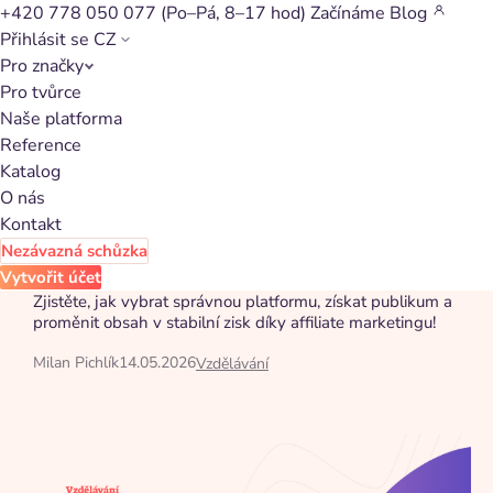
+420 778 050 077
(Po–Pá, 8–17 hod)
Začínáme
Blog
Přihlásit se
CZ
Pro značky
Zpět na články
Pro tvůrce
Naše platforma
Jak si vydělávat přes
Reference
internet jako tvůrce
Katalog
obsahu?
O nás
Kontakt
Nezávazná schůzka
K tomu, abyste získali slušný příjem z tvorby obsahu,
Vytvořit účet
nepotřebujete štěstí, ale dobrý koncept a vytrvalost.
Zjistěte, jak vybrat správnou platformu, získat publikum a
proměnit obsah v stabilní zisk díky affiliate marketingu!
Milan Pichlík
14.05.2026
Vzdělávání