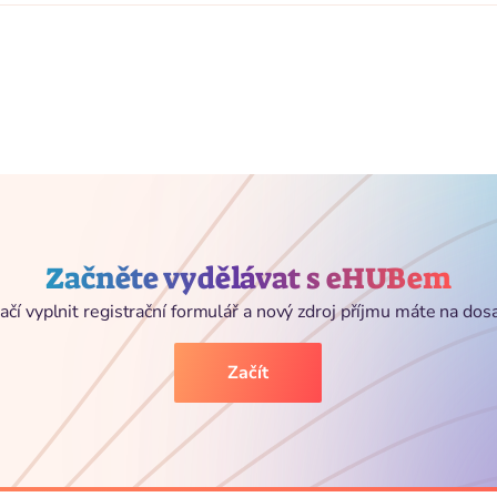
Začněte vydělávat s eHUBem
ačí vyplnit registrační formulář a nový zdroj příjmu máte na dos
Začít