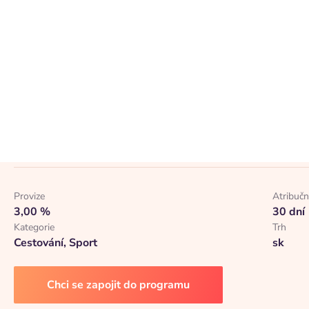
skúseností, garanciou vstupeniek a delegátmi v 50 svetových
🛫 Kompletné zájazdy na mieru — doprava, vstupenky, ubytov
poukážky na mieru na nezabudnuteľné športové zážitky ⭐ St
a Trustpilot ⚽ Ponuka pre fanúšikov klubov Barcelona, Rea
ďalších. Zavedieme vás aj na preteky Formule 1, NHL alebo M
Staňte sa partnerom a zdieľajte s nami radosť futbalových fa
vstupenky a darčekové poukážky – o všetko ostatné sa post
Provize
Atribučn
3,00 %
30 dní
Kategorie
Trh
Cestování, Sport
sk
Chci se zapojit do programu