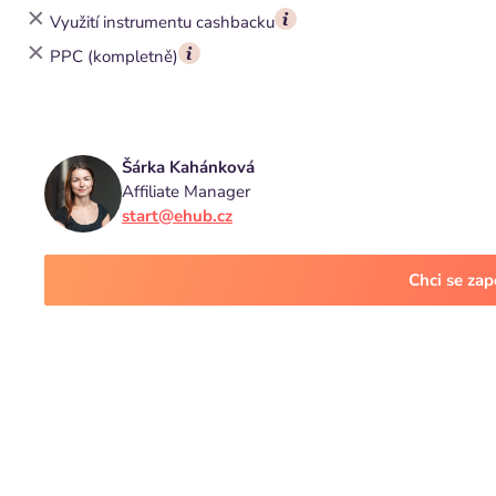
Využití instrumentu cashbacku
PPC (kompletně)
Šárka Kahánková
Affiliate Manager
start@ehub.cz
Chci se za