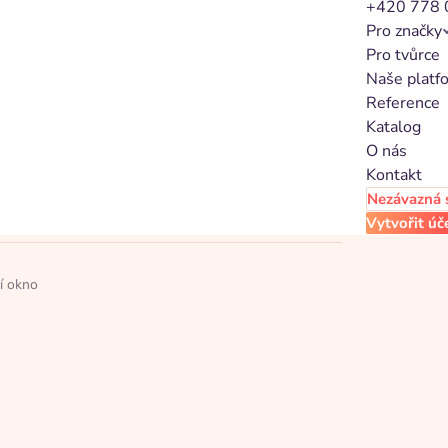
 destináciách.
anie a delegát v cene 🎁 Originálne darčekové
ovky pozitívnych hodnotení na Google, Facebook
l Madrid, Manchester United, PSG a mnohých
ajstrovstvá sveta v šípkach.
núšikov po celej Európe. 👉 Propagujte zájazdy,
aráme my.
í okno