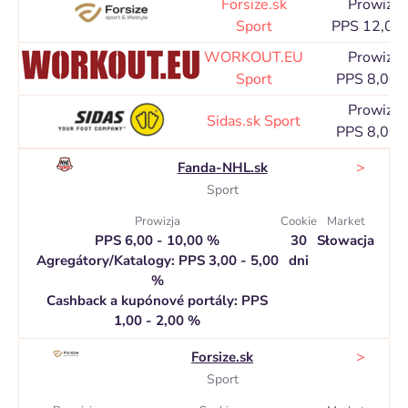
Forsize.sk
Prowizja
Sport
PPS 12,00
WORKOUT.EU
Prowizja
Sport
PPS 8,00 
Prowizja
Sidas.sk
Sport
PPS 8,00 
>
Fanda-NHL.sk
Sport
Prowizja
Cookie
Market
PPS 6,00 - 10,00 %
30
Słowacja
Agregátory/Katalogy: PPS 3,00 - 5,00
dni
%
Cashback a kupónové portály: PPS
1,00 - 2,00 %
>
Forsize.sk
Sport