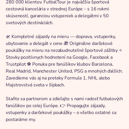
280 000 klientov. FutbalTour je najväčšia športová
cestovná kancelária v strednej Európe – s 16 rokmi
skúseností, garanciou vstupeniek a delegátmi v 50
svetových destináciách.
🛫 Kompletné zájazdy na mieru — doprava, vstupenky,
ubytovanie a delegát v cene 🎁 Originálne darčekové
poukážky na mieru na nezabudnuteľné športové zážitky ⭐
Stovky pozitívnych hodnotení na Google, Facebook a
Trustpilot ⚽ Ponuka pre fanúšikov klubov Barcelona,
Real Madrid, Manchester United, PSG a mnohých ďalších.
Zavedieme vás aj na preteky Formule 1, NHL alebo
Majstrovstvá sveta v šípkach.
Staňte sa partnerom a zdieľajte s nami radosť futbalových
fanúšikov po celej Európe. 👉 Propagujte zájazdy,
vstupenky a darčekové poukážky – o všetko ostatné sa
postaráme my.