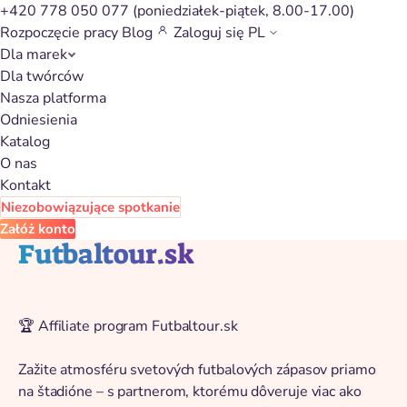
+420 778 050 077
(poniedziałek-piątek, 8.00-17.00)
Rozpoczęcie pracy
Blog
Zaloguj się
PL
Dla marek
Powrót do katalogu
Dla twórców
Nasza platforma
Odniesienia
Katalog
O nas
Kontakt
Niezobowiązujące spotkanie
Załóż konto
Futbaltour.sk
🏆 Affiliate program Futbaltour.sk
Zažite atmosféru svetových futbalových zápasov priamo
na štadióne – s partnerom, ktorému dôveruje viac ako