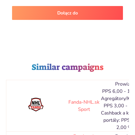
Dołącz do
Similar campaigns
Prowizja
PPS 6,00 - 10
Agregátory/Kat
Fanda-NHL.sk
PPS 3,00 - 5,
Sport
Cashback a ku
portály: PPS 1
2,00 %