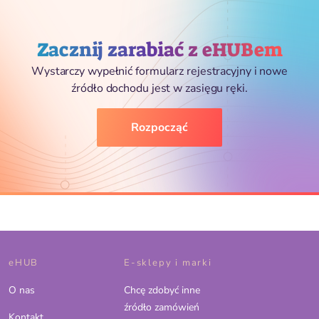
Zacznij zarabiać z eHUBem
Wystarczy wypełnić formularz rejestracyjny i nowe
źródło dochodu jest w zasięgu ręki.
Rozpocząć
eHUB
E-sklepy i marki
O nas
Chcę zdobyć inne
źródło zamówień
Kontakt