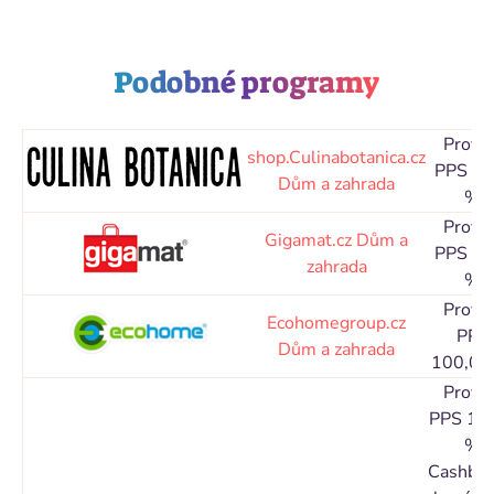
Podobné programy
Proviz
shop.Culinabotanica.cz
PPS 5,
Dům a zahrada
%
Proviz
Gigamat.cz
Dům a
PPS 8,
zahrada
%
Proviz
Ecohomegroup.cz
PPL
Dům a zahrada
100,00
Proviz
PPS 12
%
Cashbac