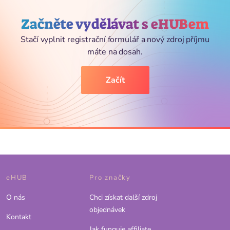
Začněte vydělávat s eHUBem
Stačí vyplnit registrační formulář a nový zdroj příjmu
máte na dosah.
Začít
eHUB
Pro značky
O nás
Chci získat další zdroj
objednávek
Kontakt
Jak funguje affiliate