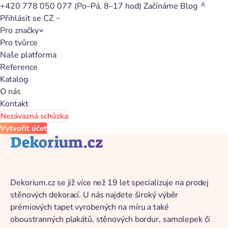
+420 778 050 077
(Po–Pá, 8–17 hod)
Začínáme
Blog
Přihlásit se
CZ
Pro značky
Zpět na katalog
Pro tvůrce
Naše platforma
Reference
Katalog
O nás
Kontakt
Nezávazná schůzka
Vytvořit účet
Dekorium.cz
Dekorium.cz se již více než 19 let specializuje na prodej
stěnových dekorací. U nás najdete široký výběr
prémiových tapet vyrobených na míru a také
oboustranných plakátů, stěnových bordur, samolepek či