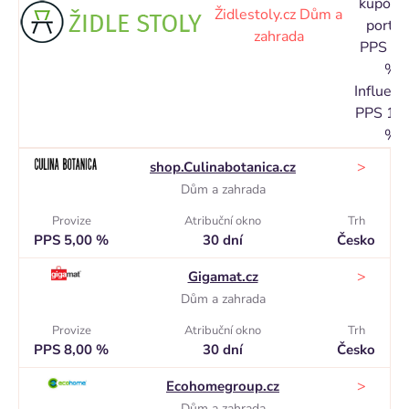
kupóno
Židlestoly.cz
Dům a
portál
zahrada
PPS 2,
%
Influence
PPS 12
%
>
shop.Culinabotanica.cz
Dům a zahrada
Provize
Atribuční okno
Trh
PPS 5,00 %
30 dní
Česko
>
Gigamat.cz
Dům a zahrada
Provize
Atribuční okno
Trh
PPS 8,00 %
30 dní
Česko
>
Ecohomegroup.cz
Dům a zahrada