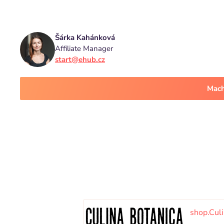
Šárka Kahánková
Affiliate Manager
start@ehub.cz
Mach
shop.Culi