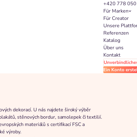
+420 778 050
Für Marken
Für Creator
Unsere Plattf
Referenzen
Katalog
Über uns
Kontakt
Unverbindliches
Ein Konto erste
nových dekorací. U nás najdete široký výběr
akátů, stěnových bordur, samolepek či textilií.
vropských materiálů s certifikací FSC a
ké výroby.