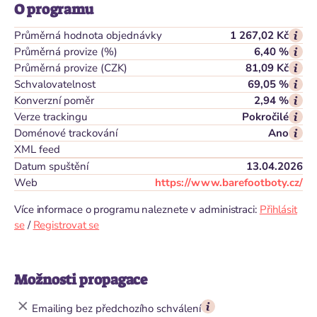
O programu
Průměrná hodnota objednávky
1 267,02 Kč
Průměrná provize (%)
6,40 %
Průměrná provize (CZK)
81,09 Kč
Schvalovatelnost
69,05 %
Konverzní poměr
2,94 %
Verze trackingu
Pokročilé
Doménové trackování
Ano
XML feed
Datum spuštění
13.04.2026
Web
https://www.barefootboty.cz/
Více informace o programu naleznete v administraci:
Přihlásit
se
/
Registrovat se
Možnosti propagace
Emailing bez předchozího schválení