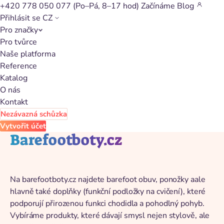
+420 778 050 077
(Po–Pá, 8–17 hod)
Začínáme
Blog
Přihlásit se
CZ
Pro značky
Zpět na katalog
Pro tvůrce
Naše platforma
Reference
Katalog
O nás
Kontakt
Nezávazná schůzka
Vytvořit účet
Barefootboty.cz
Na barefootboty.cz najdete barefoot obuv, ponožky aale
hlavně také doplňky (funkční podložky na cvičení), které
podporují přirozenou funkci chodidla a pohodlný pohyb.
Vybíráme produkty, které dávají smysl nejen stylově, ale