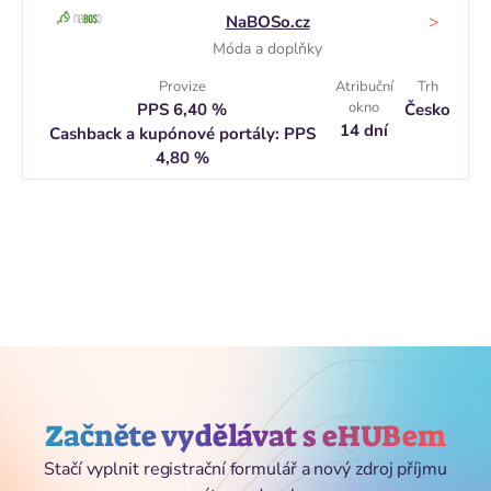
>
NaBOSo.cz
Móda a doplňky
Provize
Atribuční
Trh
okno
PPS 6,40 %
Česko
14 dní
Cashback a kupónové portály: PPS
4,80 %
Začněte vydělávat s eHUBem
Stačí vyplnit registrační formulář a nový zdroj příjmu