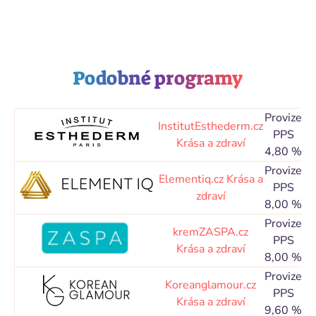
Podobné programy
Provize
At
InstitutEsthederm.cz
PPS
Krása a zdraví
4,80 %
3
Provize
At
Elementiq.cz
Krása a
PPS
zdraví
8,00 %
3
Provize
At
kremZASPA.cz
PPS
Krása a zdraví
8,00 %
3
Provize
At
Koreanglamour.cz
PPS
Krása a zdraví
9,60 %
3