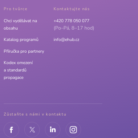
Pro tvůrce
Kontaktujte nás
Chci vydělávat na
+420 778 050 077
(Po–Pá, 8–17 hod)
obsahu
Katalog programů
info@ehub.cz
Příručka pro partnery
Kodex omezení
a standardů
propagace
Zůstaňte s námi v kontaktu