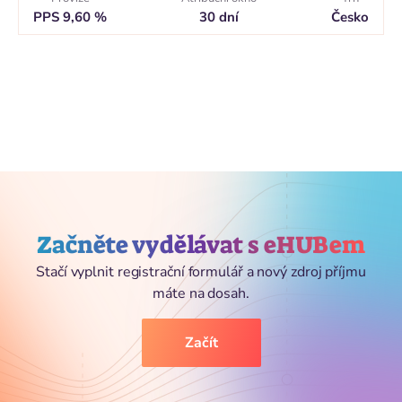
PPS 9,60 %
30 dní
Česko
Začněte vydělávat s eHUBem
Stačí vyplnit registrační formulář a nový zdroj příjmu
máte na dosah.
Začít