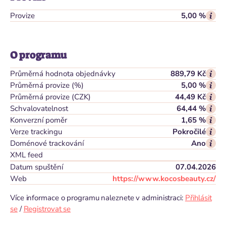
Provize
5,00 %
O programu
Průměrná hodnota objednávky
889,79 Kč
Průměrná provize (%)
5,00 %
Průměrná provize (CZK)
44,49 Kč
Schvalovatelnost
64,44 %
Konverzní poměr
1,65 %
Verze trackingu
Pokročilé
Doménové trackování
Ano
XML feed
Datum spuštění
07.04.2026
Web
https://www.kocosbeauty.cz/
Více informace o programu naleznete v administraci:
Přihlásit
se
/
Registrovat se