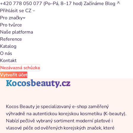
+420 778 050 077
(Po–Pá, 8–17 hod)
Začínáme
Blog
Přihlásit se
CZ
Pro značky
Zpět na katalog
Pro tvůrce
Naše platforma
Reference
Katalog
O nás
Kontakt
Nezávazná schůzka
Vytvořit účet
Kocosbeauty.cz
Kocos Beauty je specializovaný e-shop zaměřený
výhradně na autentickou korejskou kosmetiku (K-beauty).
Nabízí pečlivě vybraný sortiment moderní pleťové i
vlasové péče od ověřených korejských značek, které