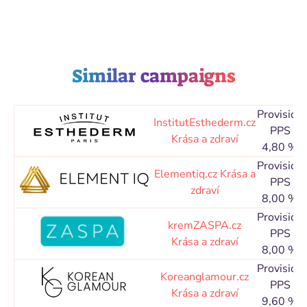
Similar campaigns
Provision
InstitutEsthederm.cz
PPS
Krása a zdraví
4,80 %
Provision
Elementiq.cz
Krása a
PPS
zdraví
8,00 %
Provision
kremZASPA.cz
PPS
Krása a zdraví
8,00 %
Provision
Koreanglamour.cz
PPS
Krása a zdraví
9,60 %