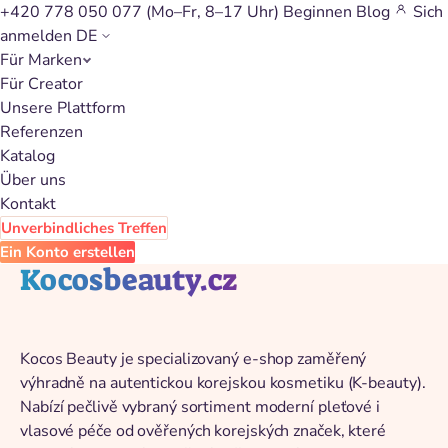
+420 778 050 077
(Mo–Fr, 8–17 Uhr)
Beginnen
Blog
Sich
anmelden
DE
Für Marken
Zurück zum Katalog
Für Creator
Unsere Plattform
Referenzen
Katalog
Über uns
Kontakt
Unverbindliches Treffen
Ein Konto erstellen
Kocosbeauty.cz
Kocos Beauty je specializovaný e-shop zaměřený
výhradně na autentickou korejskou kosmetiku (K-beauty).
Nabízí pečlivě vybraný sortiment moderní pleťové i
vlasové péče od ověřených korejských značek, které