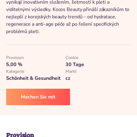
vynikají inovativním složením, šetrností k pleti a
viditelnými výsledky. Kocos Beauty přináší zákazníkům to
nejlepší z korejských beauty trendů – od hydratace,
regenerace a anti-age péče až po řešení specifických
problémů pleti.
Provision
Cookie
5,00 %
30 Tage
Kategorie
Markt
Schönheit & Gesundheit
cz
Machen Sie mit
Provision