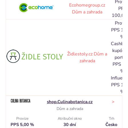
Proviz
Ecohomegroup.cz
PPL
Dům a zahrada
100,00
Proviz
PPS 12
%
Cashbac
kupóno
Židlestoly.cz
Dům a
portál
zahrada
PPS 2,
%
Influence
PPS 12
%
>
shop.Culinabotanica.cz
Dům a zahrada
Provize
Atribuční okno
Trh
PPS 5,00 %
30 dní
Česko