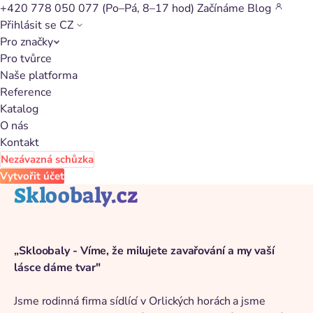
+420 778 050 077
(Po–Pá, 8–17 hod)
Začínáme
Blog
Přihlásit se
CZ
Pro značky
Zpět na katalog
Pro tvůrce
Naše platforma
Reference
Katalog
O nás
Kontakt
Nezávazná schůzka
Vytvořit účet
Skloobaly.cz
„Skloobaly - Víme, že milujete zavařování a my vaší
lásce dáme tvar"
Jsme rodinná firma sídlící v Orlických horách a jsme