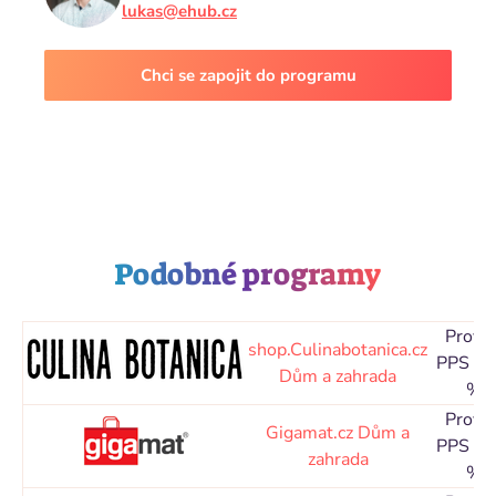
lukas@ehub.cz
Chci se zapojit do programu
Podobné programy
Proviz
shop.Culinabotanica.cz
PPS 5,
Dům a zahrada
%
Proviz
Gigamat.cz
Dům a
PPS 8,
zahrada
%