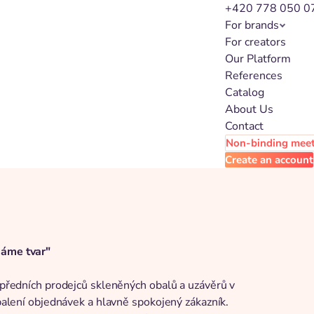
+420 778 050 0
For brands
For creators
Our Platform
References
Catalog
About Us
Contact
Non-binding mee
Create an account
dáme tvar"
z předních prodejců skleněných obalů a uzávěrů v
 balení objednávek a hlavně spokojený zákazník.