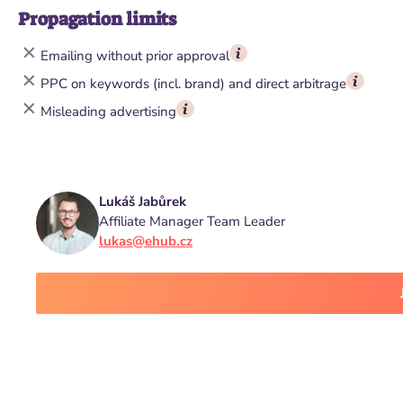
Propagation limits
Emailing without prior approval
PPC on keywords (incl. brand) and direct arbitrage
Misleading advertising
Lukáš Jabůrek
Affiliate Manager Team Leader
lukas@ehub.cz