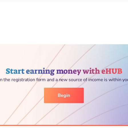
Start earning money with eHUB
l in the registration form and a new source of income is within yo
Begin