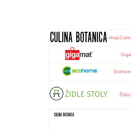
shop.Culin
Giga
Ecohom
Židle