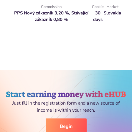
Commission
Cookie
Market
PPS Nový zákazník 3,20 %, Stávající
30
Slovakia
zákazník 0,80 %
days
Start earning money with eHUB
Just fill in the registration form and a new source of
income is within your reach.
Begin