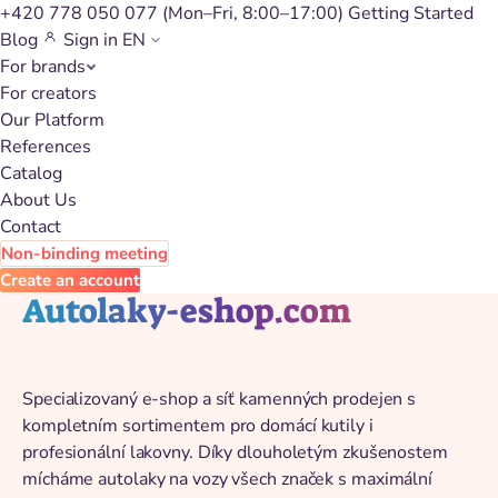
+420 778 050 077
(Mon–Fri, 8:00–17:00)
Getting Started
Blog
Sign in
EN
For brands
Back to catalog
For creators
Our Platform
References
Catalog
About Us
Contact
Non-binding meeting
Create an account
Autolaky-eshop.com
Specializovaný e-shop a síť kamenných prodejen s
kompletním sortimentem pro domácí kutily i
profesionální lakovny. Díky dlouholetým zkušenostem
mícháme autolaky na vozy všech značek s maximální