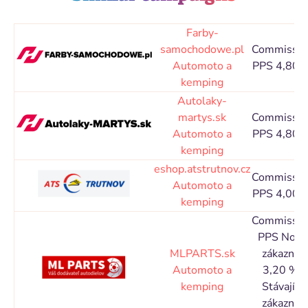
Farby-
samochodowe.pl
Commissio
Automoto a
PPS 4,80 
kemping
Autolaky-
martys.sk
Commissio
Automoto a
PPS 4,80 
kemping
eshop.atstrutnov.cz
Commissio
Automoto a
PPS 4,00 
kemping
Commissio
PPS Nový
MLPARTS.sk
zákazník
Automoto a
3,20 %,
kemping
Stávající
zákazník