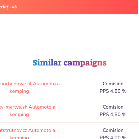
crieți-vă
Similar campaigns
amochodowe.pl
Automoto a
Comision
kemping
PPS 4,80 %
ky-martys.sk
Automoto a
Comision
kemping
PPS 4,80 %
atstrutnov.cz
Automoto a
Comision
kemping
PPS 4,00 %