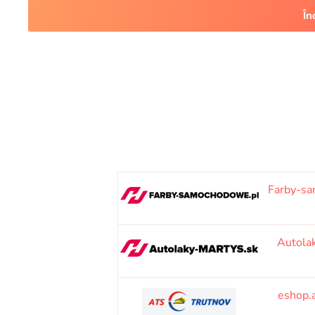
În
Farby-s
Autola
eshop.