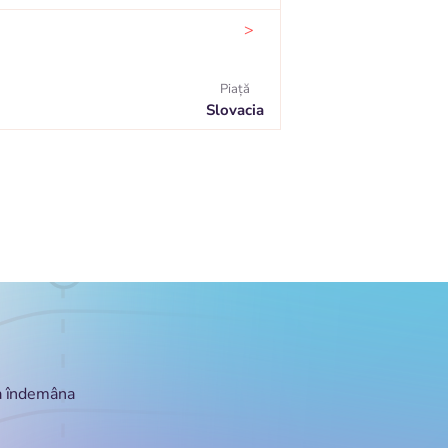
>
Piaţă
Slovacia
la îndemâna