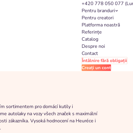
+420 778 050 077
(Lu
Pentru branduri
Pentru creatori
Platforma noastră
Referințe
Catalog
Despre noi
Contact
Întâlnire fără obligații
Creați un cont
ím sortimentem pro domácí kutily i
me autolaky na vozy všech značek s maximální
sti zákazníka. Vysoká hodnocení na Heuréce i
.