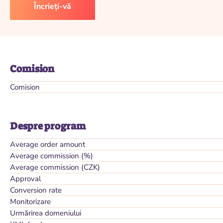
Încrieți-vă
Comision
Comision
Despre program
Average order amount
Average commission (%)
Average commission (CZK)
Approval
Conversion rate
Monitorizare
Urmărirea domeniului