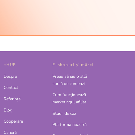
eHUB
E-shopuri și mărci
Despre
Vreau să iau o altă
sursă de comenzi
Contact
Cum funcționează
Referinţă
marketingul afiliat
Blog
Studii de caz
Cooperare
Platforma noastră
Carieră