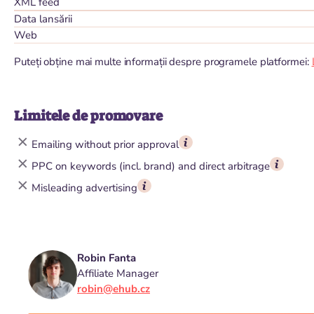
XML feed
Data lansării
Web
Puteți obține mai multe informații despre programele platformei:
Limitele de promovare
Emailing without prior approval
PPC on keywords (incl. brand) and direct arbitrage
Misleading advertising
Robin Fanta
Affiliate Manager
robin@ehub.cz