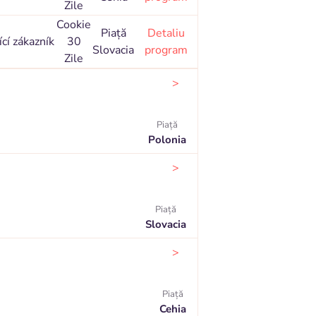
Zile
Cookie
Piaţă
Detaliu
cí zákazník
30
Slovacia
program
Zile
>
Piaţă
Polonia
>
Piaţă
Slovacia
>
Piaţă
Cehia