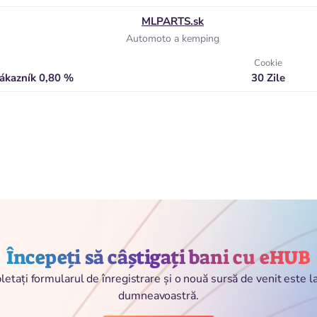
MLPARTS.sk
Automoto a kemping
Cookie
zákazník 0,80 %
30 Zile
Începeți să câștigați bani cu eHUB
etați formularul de înregistrare și o nouă sursă de venit este 
dumneavoastră.