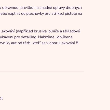
ko opravnou lahvičku na snadné opravy drobných
ebo naplnit do plechovky pro stříkací pistole na
akování (například brusiva, plniče a základové
vybavení pro detailing. Nabízíme i oblíbené
níky aut od těch, kteří se v oboru lakování či
pl