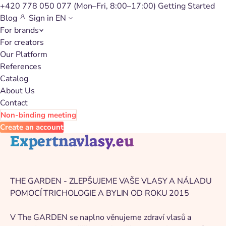
+420 778 050 077
(Mon–Fri, 8:00–17:00)
Getting Started
Blog
Sign in
EN
For brands
Back to catalog
For creators
Our Platform
References
Catalog
About Us
Contact
Non-binding meeting
Create an account
Expertnavlasy.eu
THE GARDEN - ZLEPŠUJEME VAŠE VLASY A NÁLADU
POMOCÍ TRICHOLOGIE A BYLIN OD ROKU 2015
V The GARDEN se naplno věnujeme zdraví vlasů a