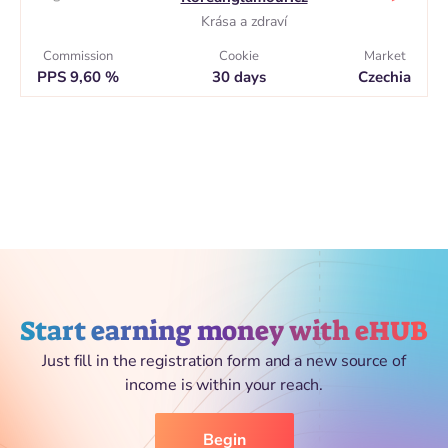
Krása a zdraví
Commission
Cookie
Market
PPS 9,60 %
30 days
Czechia
Start earning money with eHUB
Just fill in the registration form and a new source of
income is within your reach.
Begin