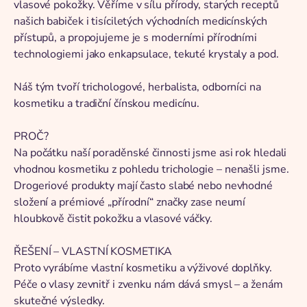
vlasové pokožky. Věříme v sílu přírody, starých receptů
našich babiček i tisíciletých východních medicínských
přístupů, a propojujeme je s moderními přírodními
technologiemi jako enkapsulace, tekuté krystaly a pod.
Náš tým tvoří trichologové, herbalista, odborníci na
kosmetiku a tradiční čínskou medicínu.
PROČ?
Na počátku naší poraděnské činnosti jsme asi rok hledali
vhodnou kosmetiku z pohledu trichologie – nenašli jsme.
Drogeriové produkty mají často slabé nebo nevhodné
složení a prémiové „přírodní“ značky zase neumí
hloubkově čistit pokožku a vlasové váčky.
ŘEŠENÍ – VLASTNÍ KOSMETIKA
Proto vyrábíme vlastní kosmetiku a výživové doplňky.
Péče o vlasy zevnitř i zvenku nám dává smysl – a ženám
skutečné výsledky.