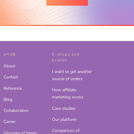
eHUB
E-shops and
brands
About
I want to get another
Contact
source of orders
Reference
How affiliate
marketing works
Blog
Case studies
Collaboration
Our platform
Career
Comparison of
Glossary of terms