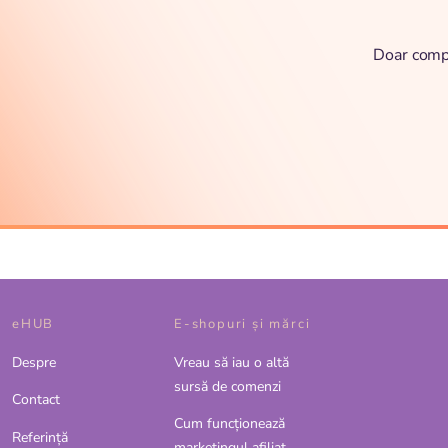
Doar compl
eHUB
E-shopuri și mărci
Despre
Vreau să iau o altă
sursă de comenzi
Contact
Cum funcționează
Referinţă
marketingul afiliat