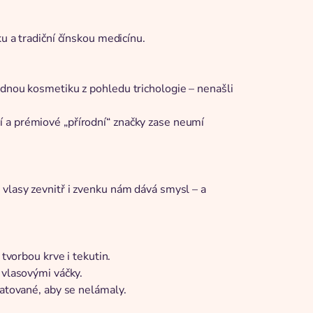
u a tradiční čínskou medicínu.
odnou kosmetiku z pohledu trichologie – nenašli
 a prémiové „přírodní“ značky zase neumí
 vlasy zevnitř i zvenku nám dává smysl – a
 tvorbou krve i tekutin.
 vlasovými váčky.
ratované, aby se nelámaly.