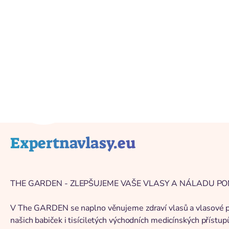
Înapoi la catalog
Expertnavlasy.eu
THE GARDEN - ZLEPŠUJEME VAŠE VLASY A NÁLADU PO
V The GARDEN se naplno věnujeme zdraví vlasů a vlasové pok
našich babiček i tisíciletých východních medicínských přístu