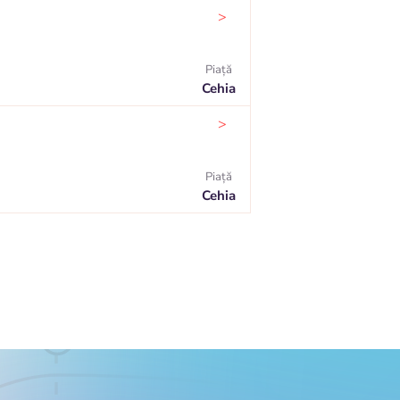
>
Piaţă
Cehia
>
Piaţă
Cehia