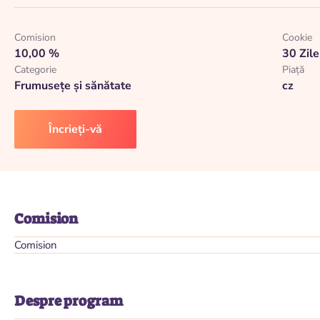
Comision
Cookie
10,00 %
30 Zile
Categorie
Piaţă
Frumusețe și sănătate
cz
Încrieți-vă
Comision
Comision
Despre program