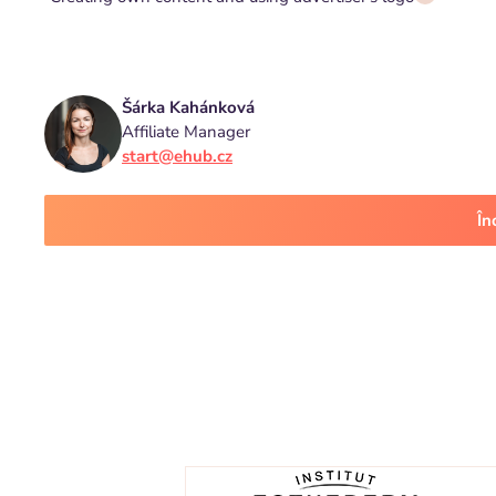
Šárka Kahánková
Affiliate Manager
start@ehub.cz
În