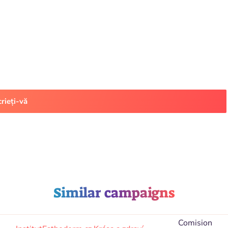
crieți-vă
Similar campaigns
Comision