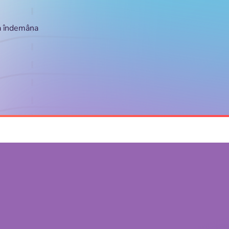
la îndemâna