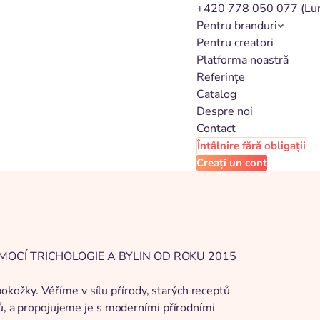
+420 778 050 077
(Lu
Pentru branduri
Pentru creatori
Platforma noastră
Referințe
Catalog
Despre noi
Contact
Întâlnire fără obligații
Creați un cont
MOCÍ TRICHOLOGIE A BYLIN OD ROKU 2015
ožky. Věříme v sílu přírody, starých receptů
pů, a propojujeme je s moderními přírodními