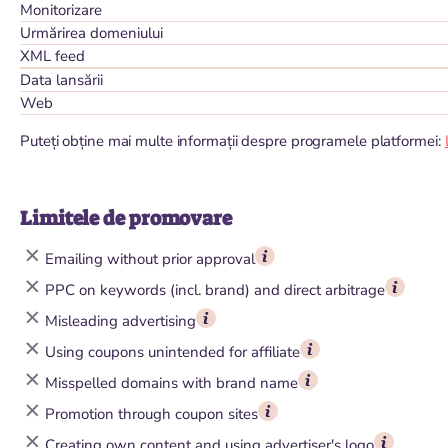
Monitorizare
Urmărirea domeniului
XML feed
Data lansării
Web
Puteți obține mai multe informații despre programele platformei:
Limitele de promovare
Emailing without prior approval
PPC on keywords (incl. brand) and direct arbitrage
Misleading advertising
Using coupons unintended for affiliate
Misspelled domains with brand name
Promotion through coupon sites
Creating own content and using advertiser's logo