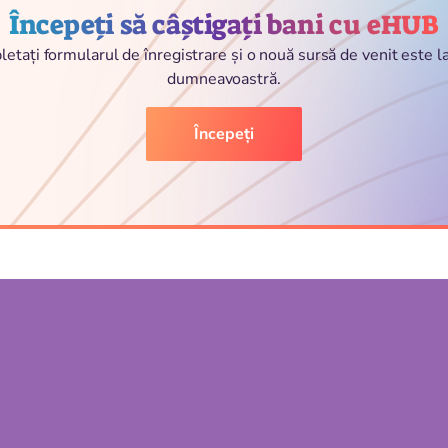
Începeți să câștigați bani cu eHUB
etați formularul de înregistrare și o nouă sursă de venit este 
dumneavoastră.
Începeți