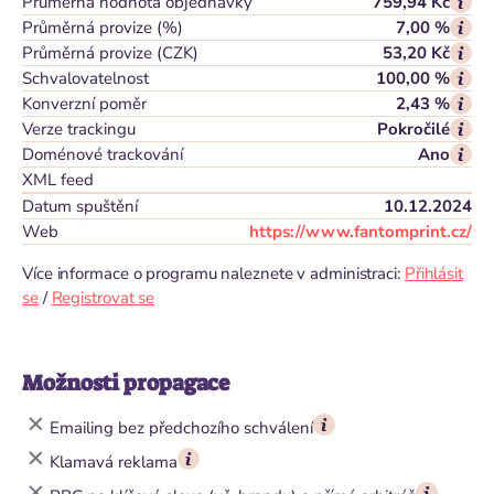
Průměrná hodnota objednávky
759,94 Kč
Průměrná provize (%)
7,00 %
Průměrná provize (CZK)
53,20 Kč
Schvalovatelnost
100,00 %
Konverzní poměr
2,43 %
Verze trackingu
Pokročilé
Doménové trackování
Ano
XML feed
Datum spuštění
10.12.2024
Web
https://www.fantomprint.cz/
Více informace o programu naleznete v administraci:
Přihlásit
se
/
Registrovat se
Možnosti propagace
Emailing bez předchozího schválení
Klamavá reklama