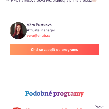
PPC na klíčová slova (vč. brandu) a přímá arbitráž
Věra Pustková
Affiliate Manager
vera@ehub.cz
Chci se zapojit do programu
Podobné programy
Provize