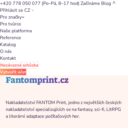
+420 778 050 077
(Po–Pá, 8–17 hod)
Začínáme
Blog
Přihlásit se
CZ
Pro značky
Zpět na katalog
Pro tvůrce
Naše platforma
Reference
Katalog
O nás
Kontakt
Nezávazná schůzka
Vytvořit účet
Fantomprint.cz
Nakladatelství FANTOM Print, jedno z největších českých
nakladatelství specializujících se na fantasy, sci-fi, LitRPG
a literární adaptace počítačových her.