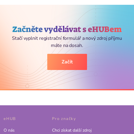
Začněte vydělávat s eHUBem
Stačí vyplnit registrační formulář a nový zdroj příjmu
máte na dosah.
Začít
eHUB
Pro značky
O nás
Chci získat další zdroj