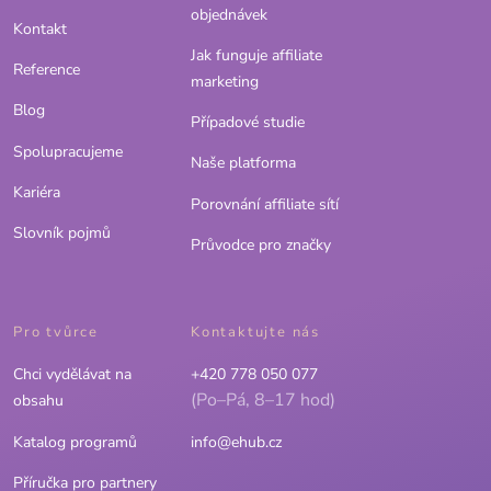
objednávek
Kontakt
Jak funguje affiliate
Reference
marketing
Blog
Případové studie
Spolupracujeme
Naše platforma
Kariéra
Porovnání affiliate sítí
Slovník pojmů
Průvodce pro značky
Pro tvůrce
Kontaktujte nás
Chci vydělávat na
+420 778 050 077
(Po–Pá, 8–17 hod)
obsahu
Katalog programů
info@ehub.cz
Příručka pro partnery