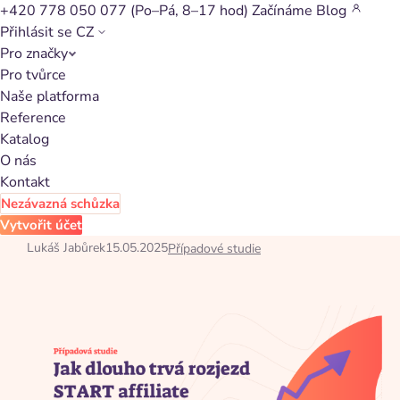
+420 778 050 077
(Po–Pá, 8–17 hod)
Začínáme
Blog
Přihlásit se
CZ
Pro značky
Zpět na články
Pro tvůrce
Naše platforma
Jak dlouho trvá rozjezd
Reference
START affiliate programu?
Katalog
O nás
Kontakt
Affiliate spolupráce chce čas. Rozjezd affiliate programu
může být delší než u jiných kanálů, avšak výsledky jsou
Nezávazná schůzka
poté dlouhodobé.
Vytvořit účet
Lukáš Jabůrek
15.05.2025
Případové studie