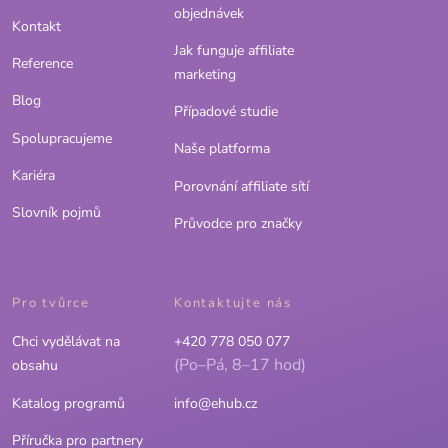
objednávek
Kontakt
Jak funguje affiliate
Reference
marketing
Blog
Případové studie
Spolupracujeme
Naše platforma
Kariéra
Porovnání affiliate sítí
Slovník pojmů
Průvodce pro značky
Pro tvůrce
Kontaktujte nás
Chci vydělávat na
+420 778 050 077
(Po–Pá, 8–17 hod)
obsahu
Katalog programů
info@ehub.cz
Příručka pro partnery