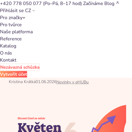
+420 778 050 077
(Po–Pá, 8–17 hod)
Začínáme
Blog
Přihlásit se
CZ
Pro značky
Zpět na články
Pro tvůrce
Naše platforma
Data z affiliate sítě eHUB za
Reference
květen 2026
Katalog
O nás
Kontakt
Přehled reálných dat z affiliate sítě eHUB za květen 2026.
Provize, výkon affiliate programů, nejúspěšnější partneři a
Nezávazná schůzka
rozdělení segmentů podle dat.
Vytvořit účet
Kristina Krátká
01.06.2026
Novinky v eHUBu