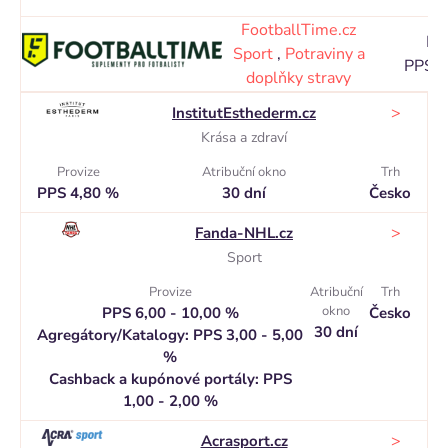
FootballTime.cz
Pr
Sport
,
Potraviny a
PPS 1
doplňky stravy
>
InstitutEsthederm.cz
Krása a zdraví
Provize
Atribuční okno
Trh
PPS 4,80 %
30 dní
Česko
>
Fanda-NHL.cz
Sport
Provize
Atribuční
Trh
okno
PPS 6,00 - 10,00 %
Česko
30 dní
Agregátory/Katalogy: PPS 3,00 - 5,00
%
Cashback a kupónové portály: PPS
1,00 - 2,00 %
>
Acrasport.cz