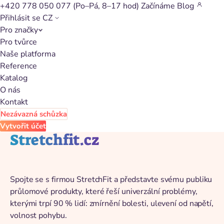
+420 778 050 077
(Po–Pá, 8–17 hod)
Začínáme
Blog
Přihlásit se
CZ
Pro značky
Zpět na katalog
Pro tvůrce
Naše platforma
Reference
Katalog
O nás
Kontakt
Nezávazná schůzka
Vytvořit účet
Stretchfit.cz
Spojte se s firmou StretchFit a představte svému publiku
průlomové produkty, které řeší univerzální problémy,
kterými trpí 90 % lidí: zmírnění bolesti, ulevení od napětí,
volnost pohybu.