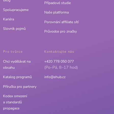
Blog
Případové studie
Spolupracujeme
Naše platforma
Kariéra
Porovnání affiliate sítí
Slovník pojmů
Průvodce pro značky
Pro tvůrce
Kontaktujte nás
Chci vydělávat na
+420 778 050 077
(Po–Pá, 8–17 hod)
obsahu
Katalog programů
info@ehub.cz
Příručka pro partnery
Kodex omezení
a standardů
propagace