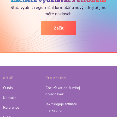
Stačí vyplnit registrační formulář a nový zdroj příjmu
máte na dosah.
Začít
eHUB
Pro značky
O nás
Chci získat další zdroj
objednávek
Kontakt
Jak funguje affiliate
Reference
marketing