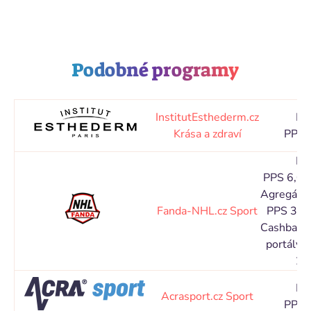
Podobné programy
InstitutEsthederm.cz
Pr
Krása a zdraví
PPS 
Pr
PPS 6,00
Agregátor
Fanda-NHL.cz
Sport
PPS 3,00
Cashback 
portály:
2,
Pr
Acrasport.cz
Sport
PPS 