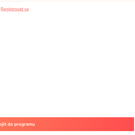
/
Registrovat se
pojit do programu