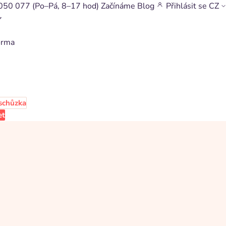
050 077
(Po–Pá, 8–17 hod)
Začínáme
Blog
Přihlásit se
CZ
orma
schůzka
et