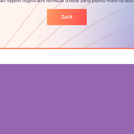
ačí vyplnit registrační formulář a nový zdroj příjmu máte na dos
Začít