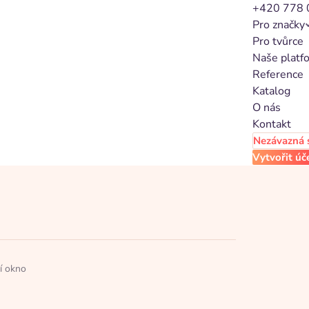
+420 778 
Pro značky
Pro tvůrce
Naše platf
Reference
Katalog
O nás
Kontakt
Nezávazná 
Vytvořit úč
í okno