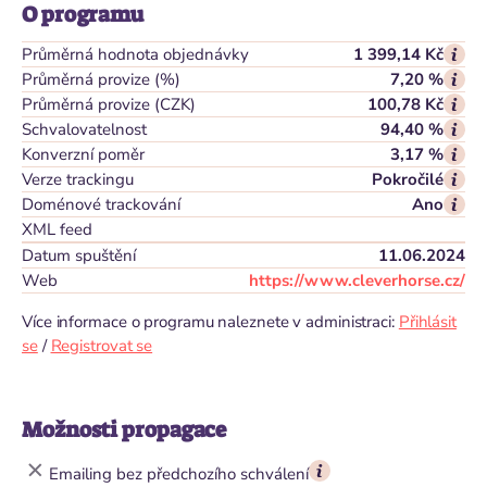
O programu
Průměrná hodnota objednávky
1 399,14 Kč
Průměrná provize (%)
7,20 %
Průměrná provize (CZK)
100,78 Kč
Schvalovatelnost
94,40 %
Konverzní poměr
3,17 %
Verze trackingu
Pokročilé
Doménové trackování
Ano
XML feed
Datum spuštění
11.06.2024
Web
https://www.cleverhorse.cz/
Více informace o programu naleznete v administraci:
Přihlásit
se
/
Registrovat se
Možnosti propagace
Emailing bez předchozího schválení