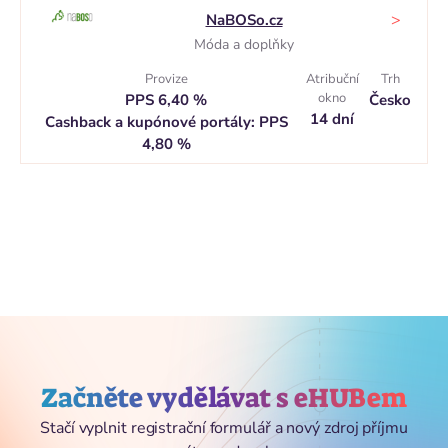
>
NaBOSo.cz
Móda a doplňky
Provize
Atribuční
Trh
okno
PPS 6,40 %
Česko
14 dní
Cashback a kupónové portály: PPS
4,80 %
Začněte vydělávat s eHUBem
Stačí vyplnit registrační formulář a nový zdroj příjmu