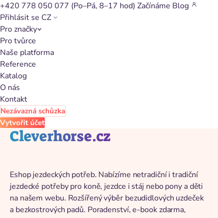
+420 778 050 077
(Po–Pá, 8–17 hod)
Začínáme
Blog
Přihlásit se
CZ
Pro značky
Zpět na katalog
Pro tvůrce
Naše platforma
Reference
Katalog
O nás
Kontakt
Nezávazná schůzka
Vytvořit účet
Cleverhorse.cz
Eshop jezdeckých potřeb. Nabízíme netradiční i tradiční
jezdecké potřeby pro koně, jezdce i stáj nebo pony a děti
na našem webu. Rozšířený výběr bezudidlových uzdeček
a bezkostrových padů. Poradenství, e-book zdarma,