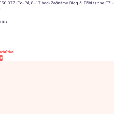
050 077
(Po–Pá, 8–17 hod)
Začínáme
Blog
Přihlásit se
CZ
orma
schůzka
et