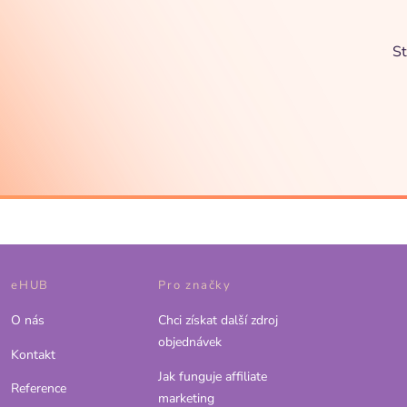
St
eHUB
Pro značky
O nás
Chci získat další zdroj
objednávek
Kontakt
Jak funguje affiliate
Reference
marketing