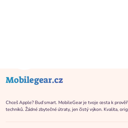
Zpět na katalog
Mobilegear.cz
Chceš Apple? Buď smart. MobileGear je tvoje cesta k prově
techniků. Žádné zbytečné útraty, jen čistý výkon. Kvalita, origi