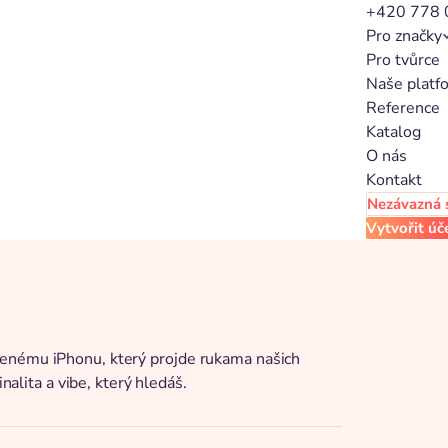
+420 778 
Pro značky
Pro tvůrce
Naše platf
Reference
Katalog
O nás
Kontakt
Nezávazná 
Vytvořit úč
řenému iPhonu, který projde rukama našich
nalita a vibe, který hledáš.