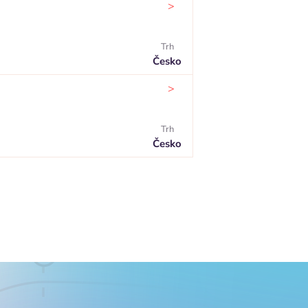
>
Trh
Česko
>
Trh
Česko