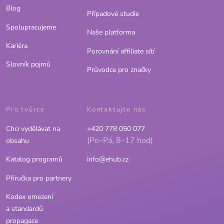
Blog
Případové studie
Spolupracujeme
Naše platforma
Kariéra
Porovnání affiliate sítí
Slovník pojmů
Průvodce pro značky
Pro tvůrce
Kontaktujte nás
Chci vydělávat na
+420 778 050 077
(Po–Pá, 8–17 hod)
obsahu
Katalog programů
info@ehub.cz
Příručka pro partnery
Kodex omezení
a standardů
propagace