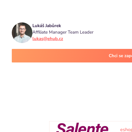
Lukáš Jabůrek
Affiliate Manager Team Leader
lukas@ehub.cz
Chci se za
eshop