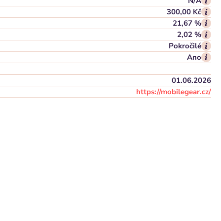
N/A
300,00 Kč
21,67 %
2,02 %
Pokročilé
Ano
01.06.2026
https://mobilegear.cz/