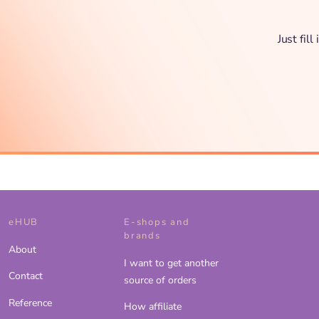
Just fil
eHUB
E-shops and
brands
About
I want to get another
Contact
source of orders
Reference
How affiliate