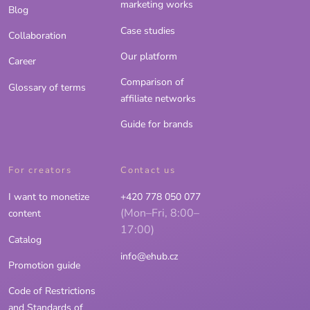
marketing works
Blog
Case studies
Collaboration
Our platform
Career
Comparison of
Glossary of terms
affiliate networks
Guide for brands
For creators
Contact us
I want to monetize
+420 778 050 077
(Mon–Fri, 8:00–
content
17:00)
Catalog
info@ehub.cz
Promotion guide
Code of Restrictions
and Standards of