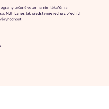
 programy určené veterinárním lékařům a
axi. NBF Lanes tak představuje jednu z předních
ůvěryhodnosti.
s