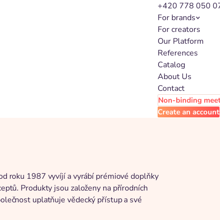
+420 778 050 0
For brands
For creators
Our Platform
References
Catalog
About Us
Contact
Non-binding mee
Create an account
 od roku 1987 vyvíjí a vyrábí prémiové doplňky
ceptů. Produkty jsou založeny na přírodních
polečnost uplatňuje vědecký přístup a své