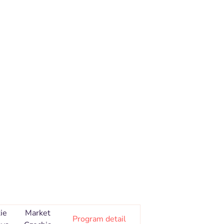
ie
Market
Program detail