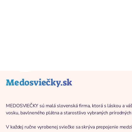
Back to catalog
Medosviečky.sk
MEDOSVIEČKY sú malá slovenská firma, ktorá s láskou a vášň
vosku, bavlneného plátna a starostlivo vybraných prírodných 
V každej ručne vyrobenej sviečke sa skrýva prepojenie medz