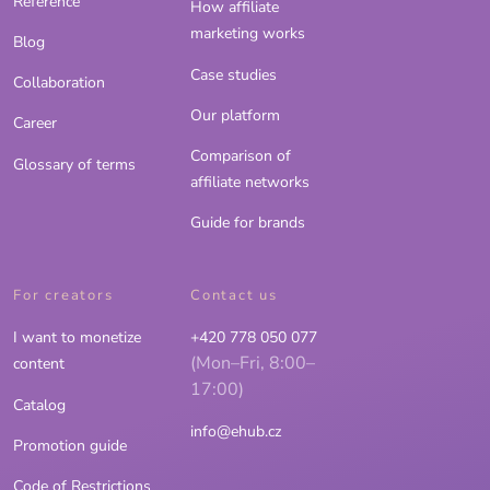
Reference
How affiliate
marketing works
Blog
Case studies
Collaboration
Our platform
Career
Comparison of
Glossary of terms
affiliate networks
Guide for brands
For creators
Contact us
I want to monetize
+420 778 050 077
(Mon–Fri, 8:00–
content
17:00)
Catalog
info@ehub.cz
Promotion guide
Code of Restrictions