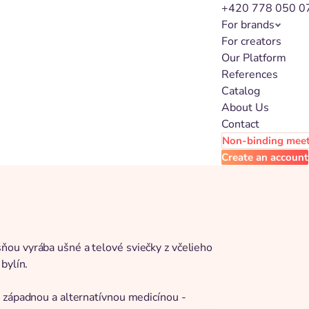
+420 778 050 0
For brands
For creators
Our Platform
References
Catalog
About Us
Contact
Non-binding mee
Create an account
ou vyrába ušné a telové sviečky z včelieho
bylín.
i západnou a alternatívnou medicínou -