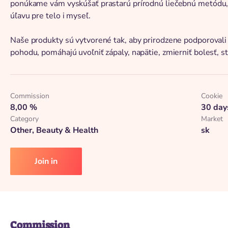
ponúkame vám vyskúšať prastarú prírodnú liečebnú metódu, k
úľavu pre telo i myseľ.
Naše produkty sú vytvorené tak, aby prirodzene podporovali
pohodu, pomáhajú uvoľniť zápaly, napätie, zmierniť bolesť, st
Commission
Cookie
8,00 %
30 day
Category
Market
Other, Beauty & Health
sk
Join in
Commission