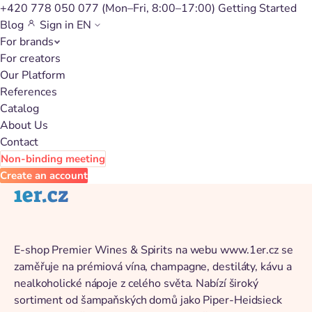
+420 778 050 077
(Mon–Fri, 8:00–17:00)
Getting Started
Blog
Sign in
EN
For brands
Back to catalog
For creators
Our Platform
References
Catalog
About Us
Contact
Non-binding meeting
Create an account
1er.cz
E-shop Premier Wines & Spirits na webu www.1er.cz se
zaměřuje na prémiová vína, champagne, destiláty, kávu a
nealkoholické nápoje z celého světa. Nabízí široký
sortiment od šampaňských domů jako Piper-Heidsieck