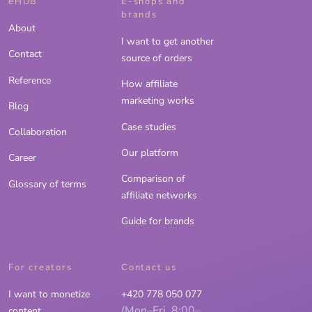
eHUB
E-shops and
brands
About
I want to get another
Contact
source of orders
Reference
How affiliate
marketing works
Blog
Case studies
Collaboration
Our platform
Career
Comparison of
Glossary of terms
affiliate networks
Guide for brands
For creators
Contact us
I want to monetize
+420 778 050 077
(Mon–Fri, 8:00–
content