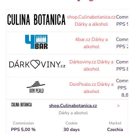
shop.Culinabotanica.cz
Commis
Dárky a alkohol
PPS 5,
4bar.cz
Dárky a
Commis
alkohol
PPS 2,
Dárkoviny.cz
Dárky a
Commis
alkohol
PPS 8,
Commis
DonPealo.cz
Dárky a
PPS 1,
alkohol
8,80
>
shop.Culinabotanica.cz
Dárky a alkohol
Commission
Cookie
Market
PPS 5,00 %
30 days
Czechia