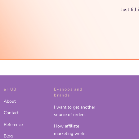
Just fil
eHUB
E-shops and
brands
About
I want to get another
Contact
source of orders
Reference
How affiliate
marketing works
Blog