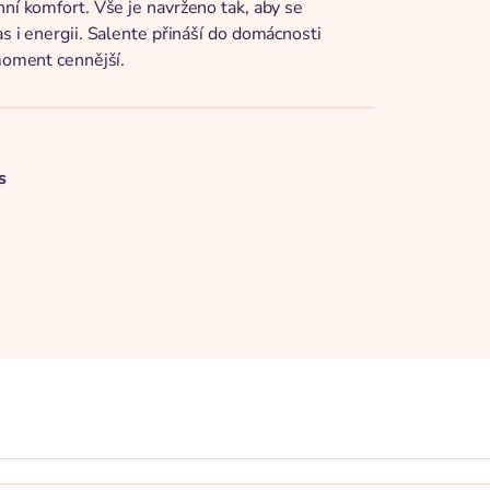
nní komfort. Vše je navrženo tak, aby se
s i energii. Salente přináší do domácnosti
 moment cennější.
s