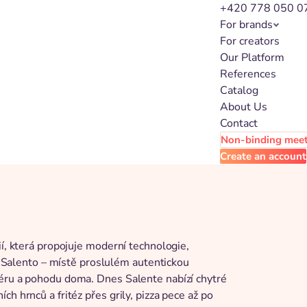
+420 778 050 0
For brands
For creators
Our Platform
References
Catalog
About Us
Contact
Non-binding mee
Create an account
ií, která propojuje moderní technologie,
nu Salento – místě proslulém autentickou
féru a pohodu doma. Dnes Salente nabízí chytré
h hrnců a fritéz přes grily, pizza pece až po