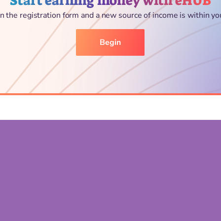
Start earning money with eHUB
l in the registration form and a new source of income is within yo
Begin