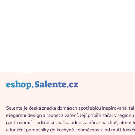
Back to catalog
eshop.Salente.cz
Salente je česká značka domácích spotřebičů inspirovaná Itál
elegantní design a radost z vaření. Její příběh začal v regio
gastronomií – odkud si značka odnesla důraz na chuť, atmos
a funkční pomocníky do kuchyně i domácnosti: od multifunkčníc