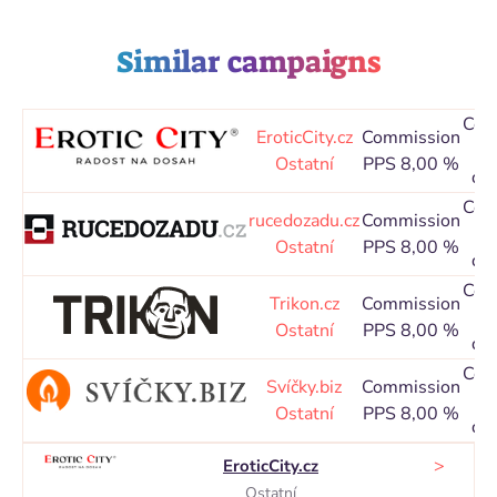
Similar campaigns
Coo
EroticCity.cz
Commission
3
Ostatní
PPS 8,00 %
da
Coo
rucedozadu.cz
Commission
3
Ostatní
PPS 8,00 %
da
Coo
Trikon.cz
Commission
3
Ostatní
PPS 8,00 %
da
Coo
Svíčky.biz
Commission
3
Ostatní
PPS 8,00 %
da
>
EroticCity.cz
Ostatní