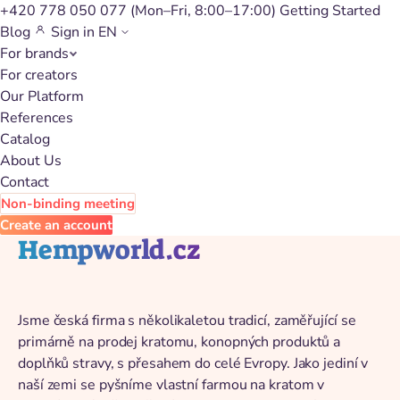
+420 778 050 077
(Mon–Fri, 8:00–17:00)
Getting Started
Blog
Sign in
EN
For brands
Back to catalog
For creators
Our Platform
References
Catalog
About Us
Contact
Non-binding meeting
Create an account
Hempworld.cz
Jsme česká firma s několikaletou tradicí, zaměřující se
primárně na prodej kratomu, konopných produktů a
doplňků stravy, s přesahem do celé Evropy. Jako jediní v
naší zemi se pyšníme vlastní farmou na kratom v